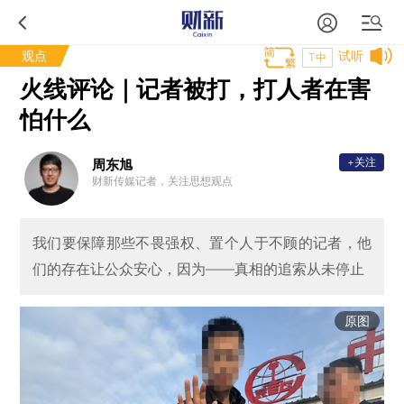
观点
试听
T中
火线评论｜记者被打，打人者在害
怕什么
+关注
周东旭
财新传媒记者，关注思想观点
我们要保障那些不畏强权、置个人于不顾的记者，他
们的存在让公众安心，因为——真相的追索从未停止
原图