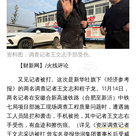
资料图：调查记者王文志手部受伤。
【财新网】
/火线评论
又见记者被打。这次是新华社旗下《经济参考
报》的两名调查记者王文志和程子龙。11月14日，
两名记者在安徽合新高速铁路（合肥至新沂）中铁
七局项目部施工现场调查工程质量问题时，遭遇施
工人员阻拦和袭击，手机被抢，其中记者王文志右
手受伤，有血迹和擦伤痕。（详见《
资深调查记者
王文志采访被打 曾实名举报华润集团董事长后受威