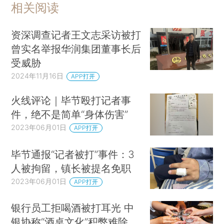
相关阅读
资深调查记者王文志采访被打
曾实名举报华润集团董事长后
受威胁
2024年11月16日
APP打开
火线评论｜毕节殴打记者事
件，绝不是简单“身体伤害”
2023年06月01日
APP打开
毕节通报“记者被打”事件：3
人被拘留，镇长被提名免职
2023年06月01日
APP打开
银行员工拒喝酒被打耳光 中
银协称“酒桌文化”积弊难除