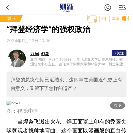
观点
试听
T中
“拜登经济学”的强权政治
2024年11月22日 10:05
+关注
亚当·图兹
亚当·图兹（Adam Tooze）：哥伦比亚大学历史系教授、欧
洲研究中心主任。曾任教于剑桥大学和耶鲁大学，博士毕业
于伦敦政治经济学院。他的研究兴趣为20世纪及当代经济史
，也广泛涉猎政治、军事和思想史领域。著有《滔天洪水：
第一次世界大战与全球秩序的重建》《毁灭的代价：纳粹经
拜登的总统任期已近结束，这四年在美国近代史上有
济的形成与崩溃》《崩盘：全球金融危机如何重塑世界》。2
何意义，又留下了怎样的遗产？
019年，图兹入选《外交政策》杂志“全球百大思想家”。
原图
图：视觉中国
当焊条飞溅出火花，焊工面罩上印有的秃鹰尖
喙朝观者挑衅地弯曲。这个画面以漫画般的直白传