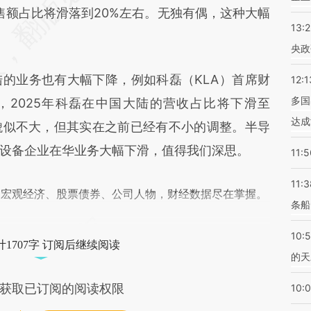
差。不代表财新观点和立场。推荐点击链接阅读原
销售额占比将滑落到20%左右。无独有偶，这种大幅
13:
央政
业务也有大幅下降，例如科磊（KLA）首席财
12:1
多国
开表示，2025年科磊在中国大陆的营收占比将下滑至
达成
貌似不大，但其实在之前已经有不小的调整。半导
设备企业在华业务大幅下滑，值得我们深思。
11:5
11:3
阅宏观经济、股票债券、公司人物，财经数据尽在掌握。
条船
10:
1707字 订阅后继续阅读
的天
获取已订阅的阅读权限
10: