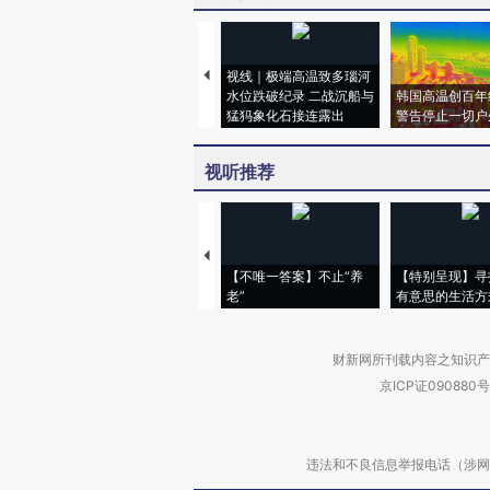
视线｜极端高温致多瑙河
水位跌破纪录 二战沉船与
韩国高温创百年
猛犸象化石接连露出
警告停止一切户
视听推荐
【不唯一答案】不止“养
【特别呈现】寻
老”
有意思的生活方
财新网所刊载内容之知识产
京ICP证090880号
违法和不良信息举报电话（涉网络暴力有