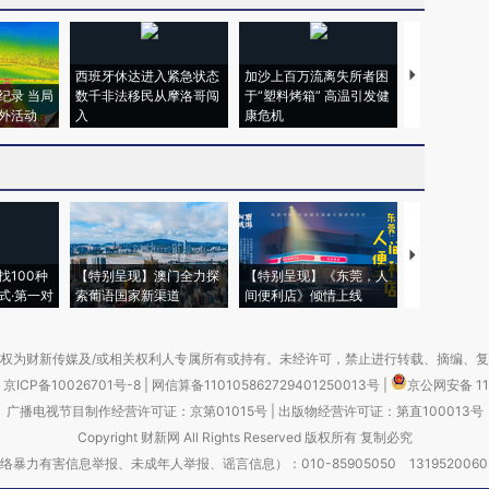
西班牙休达进入紧急状态
加沙上百万流离失所者困
视线｜HYR
纪录 当局
数千非法移民从摩洛哥闯
于“塑料烤箱” 高温引发健
术：是什么
外活动
入
康危机
心“花钱找虐
【推广】走
找100种
【特别呈现】澳门全力探
【特别呈现】《东莞，人
会，让数智科
式·第一对
索葡语国家新渠道
间便利店》倾情上线
业
权为财新传媒及/或相关权利人专属所有或持有。未经许可，禁止进行转载、摘编、
京ICP备10026701号-8
|
网信算备110105862729401250013号
|
京公网安备 11
广播电视节目制作经营许可证：京第01015号
|
出版物经营许可证：第直100013号
Copyright 财新网 All Rights Reserved 版权所有 复制必究
害信息举报、未成年人举报、谣言信息）：010-85905050 13195200605 举报邮