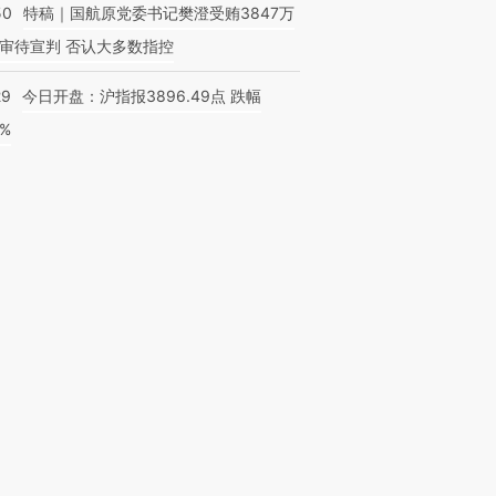
50
特稿｜国航原党委书记樊澄受贿3847万
审待宣判 否认大多数指控
29
今日开盘：沪指报3896.49点 跌幅
0%