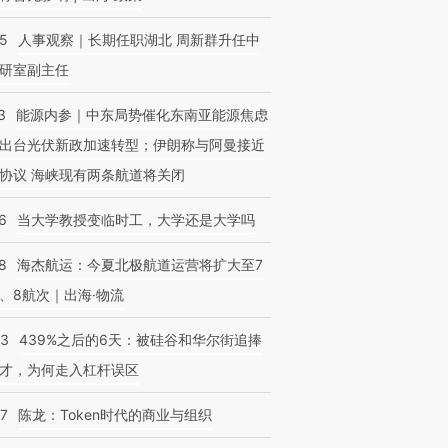
25
人事观察｜长期任职湖北 周新群升任中
研室副主任
3
能源内参｜中东局势催化东南亚能源焦虑
出台光伏新政加速转型；伊朗称与阿曼接近
协议 海峡现有两条航道将关闭
6
当大学教授变临时工，大学还是大学吗
8
海杰航运：今夏北极航道运营将扩大至7
、8航次｜出海·物流
53
439%之后的6天：被硅谷和华尔街追捧
才，为何走入杠杆误区
07
陈龙：Token时代的商业与组织