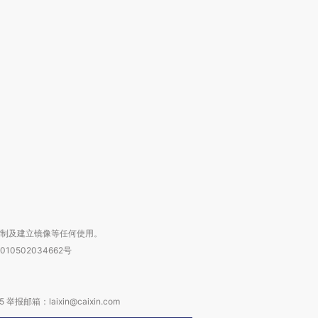
OX的吸金
马航飞行员跨国走私7万
视线｜被称为“蟑螂”的印
让中产们甘
粒摇头丸 尿检体内含3种
度Z世代 用街头抗争将教
秘鲁纳斯
”？
毒品
育部长拱下台
13人遇难
进第四届链博
【商旅对话】华住集团
技“链”接产
【特别呈现】寻找100种
CFO：不靠规模取胜，华
【特别呈
有意思的生活方式·第三对
住三大增长引擎是什么？
有意思的
复制及建立镜像等任何使用。
010502034662号
箱：laixin@caixin.com