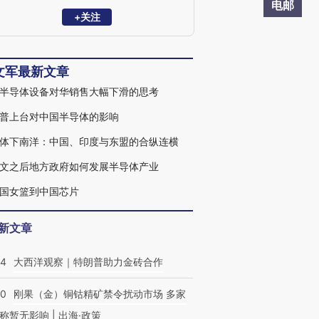
究，参与过多项政府半导体规划等重大项
电邮
目。山东大学数学学士和上海大学微电子
+关注
学硕士学位，曾就读中科院科技政策与管
理科学研究所和中科院微电子所管理学博
士，主要研究科技政策制订与产业规划。
文军最新文章
半导体设备对华销售大幅下滑的思考
普上台对中国半导体的影响
体下南洋：中国、印度与东盟的合纵连横
号文之后地方政府如何发展半导体产业
国女篮到中国芯片
新文章
44
大西洋观察｜特朗普助力金砖合作
40
刚果（金）铜钴精矿禁令扰动市场 多家
称暂无影响 | 出海·政策