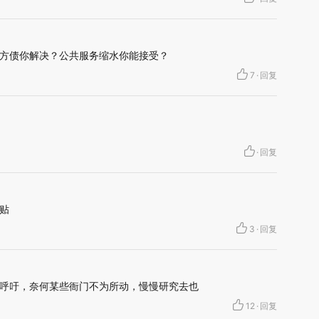
方债你解决？公共服务缩水你能接受？
7
·
回复
·
回复
贴
3
·
回复
呼吁，奈何某些衙门不为所动，慢慢研究去也
12
·
回复