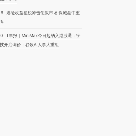
36
港险收益征税冲击伦敦市场 保诚盘中重
3%
20
T早报｜MiniMax今日起纳入港股通；宇
技开启询价；谷歌AI人事大重组