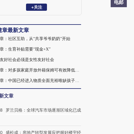
从2003年起兼任董事会主席。
电邮
2011年，梁建章获得斯坦福大学经济学博
+关注
士学位，研究领域包括创新、创业和劳动
力市场。
建章最新文章
章：社区互助，从“共享爷爷奶奶”开始
章：生育补贴需要“现金+X”
友好社会必须是女性友好社会
梁建章：对多孩家庭开放外籍保姆可有效降低养育成本
梁建章：中国已经进入物质全面充裕唯缺孩子的时期
新文章
58
罗兰贝格：全球汽车市场逐渐区域化已成
50
盛松成：房地产转型发展应把握好楼宇经