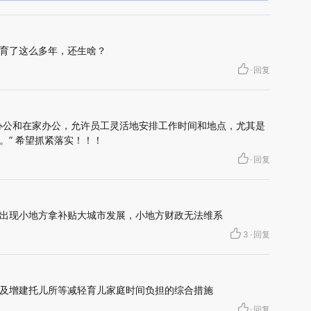
育了这么多年，还生啥？
·
回复
办公和在家办公，允许员工灵活地安排工作时间和地点，尤其是
。” 希望抓紧落实！！！
·
回复
出现小地方拿补贴大城市发展，小地方财政无法维系
3
·
回复
及增建托儿所等减轻育儿家庭时间负担的综合措施
·
回复