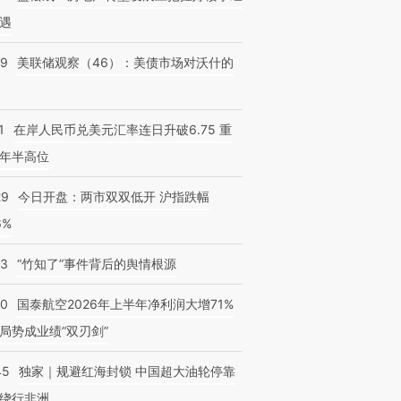
遇
39
美联储观察（46）：美债市场对沃什的
1
在岸人民币兑美元汇率连日升破6.75 重
年半高位
29
今日开盘：两市双双低开 沪指跌幅
6%
13
“竹知了”事件背后的舆情根源
10
国泰航空2026年上半年净利润大增71%
局势成业绩“双刃剑”
45
独家｜规避红海封锁 中国超大油轮停靠
绕行非洲