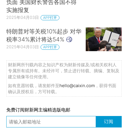
负面 美国财长警告各国不得
实施报复
2025年04月03日
APP打开
特朗普对等关税10%起步 对华
税率34%累计将达54%
2025年04月03日
APP打开
财新网所刊载内容之知识产权为财新传媒及/或相关权利人
专属所有或持有。未经许可，禁止进行转载、摘编、复制及
建立镜像等任何使用。
如有意愿转载，请发邮件至
hello@caixin.com
，获得书面
确认及授权后，方可转载。
免费订阅财新网主编精选版电邮
订阅