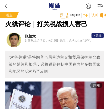
观点
English
试听
T中
火线评论｜打关税战损人害己
+关注
张兰太
财新观点组记者，关注国计民生，追求人生的“3W”。
“对等关税”是特朗普当局单边主义和贸易保护主义政
策的延续和加码，必将遭到包括中国在内的多数国家
和地区的反对乃至反制
原图