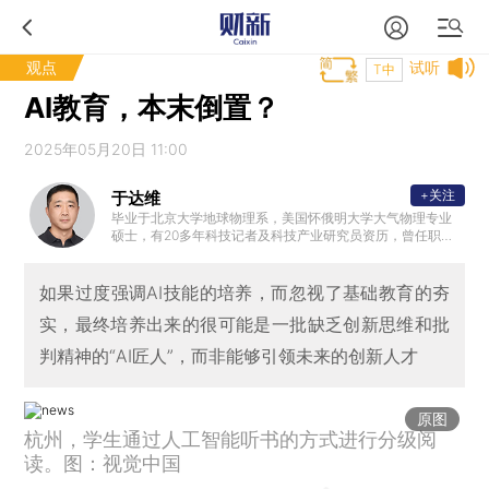
观点
试听
T中
AI教育，本末倒置？
2025年05月20日 11:00
+关注
于达维
毕业于北京大学地球物理系，美国怀俄明大学大气物理专业
硕士，有20多年科技记者及科技产业研究员资历，曾任职《
瞭望东方周刊》《财新周刊》和财新智库，现为独立撰稿人
。
如果过度强调AI技能的培养，而忽视了基础教育的夯
实，最终培养出来的很可能是一批缺乏创新思维和批
判精神的“AI匠人”，而非能够引领未来的创新人才
原图
杭州，学生通过人工智能听书的方式进行分级阅
读。图：视觉中国