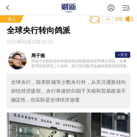
观点
试听
T中
全球央行转向鸽派
2025年05月27日 10:32
+关注
周子衡
毕业于中国社会科学院研究生院获得经济学博士学位，从事
货币经济研究二十余年。浙江现代数字金融科技研究院理事
长，信息社会五十人论坛成员，央行金标委区块链安全分会
成员，中国电子协会区块链分会成员；美国约翰*霍普金斯大
学访问学者，新西兰惠灵顿维多利亚大学访问学者；曾担任
全球央行，除美联储等少数央行外，从关注通胀转向
阿里巴巴（中国）有限公司顾问，阿里研究院学委会委员；
担忧经济疲软。央行将疲软归因于关税和贸易政策不
曾任职于中国民生银行、中信集团、中国华能集团、中国社
会科学院金融研究所；拥有律师从业资格并曾有十年执业经
确定性，但实际是全球经济放缓
验。
原图