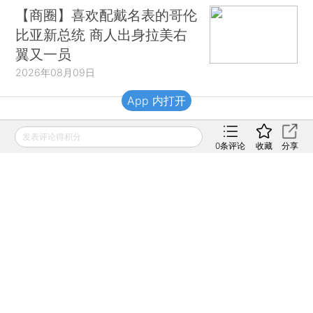
【商圈】喜欢配戴名表的哥伦
比亚新总统 商人出身拉美右
翼又一员
2026年08月09日
App 内打开
财新移动
发表评论得积分
0
条评论
收藏
分享
财新
财新周刊
Caixin
登录
网页版
订阅电邮
|
|
Copyright 财新网 All Rights Reserved