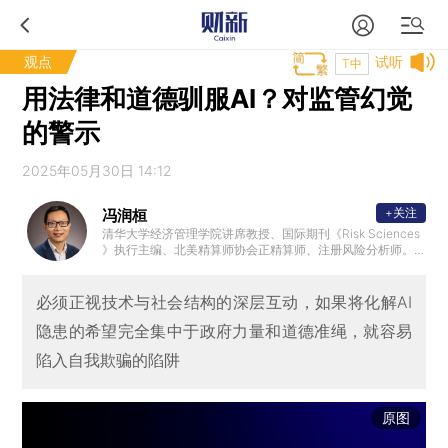
观点
试听
T中
用法律和道德驯服AI？对监管幻觉
的警示
2025年05月30日 14:12
+关注
冯润桓
清华大学经济管理学院讲席教授、国际期刊《Risk Sciences
》执行主编、北美精算师协会正精算师、注册风险分析师。
加入清华大学之前，曾是美国伊利诺伊大学厄巴纳香槟分校S
tate Farm讲席教授、担任伊利诺伊大学系统的创新合作研究
院金融领域主管。主要研究方向为风险治理、养老金融、保
必须正视技术与社会结构的深层互动，如果将化解AI
险与社会保障、金融科技。
隐患的希望完全集中于政府力量和道德准绳，就容易
陷入自我欺骗的陷阱
原图