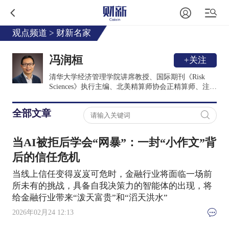
观点频道
>
财新名家
冯润桓
+关注
清华大学经济管理学院讲席教授、国际期刊《Risk
Sciences》执行主编、北美精算师协会正精算师、注册
风险分析师。加入清华大学之前，曾是美国伊利诺伊
大学厄巴纳香槟分校State Farm讲席教授、担任伊利诺
全部文章
伊大学系统的创新合作研究院金融领域主管。主要研
究方向为风险治理、养老金融、保险与社会保障、金
融科技。
当AI被拒后学会“网暴”：一封“小作文”背
后的信任危机
当线上信任变得岌岌可危时，金融行业将面临一场前
所未有的挑战，具备自我决策力的智能体的出现，将
给金融行业带来“泼天富贵”和“滔天洪水”
2026年02月24 12:13