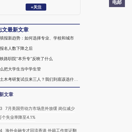
电邮
+关注
志文最新文章
填报新趋势：如何选择专业、学校和城市
报名人数下降之后
铁路职院“本升专”反映了什么
么把大学生当中学生管
清华土木考研复试仅来三人？我们到底该选什么专业
新文章
43
7月美国劳动力市场意外放缓 岗位减少
3万个失业率降至4.1%
14
海外金融专才回流香港 外籍工作签证翻