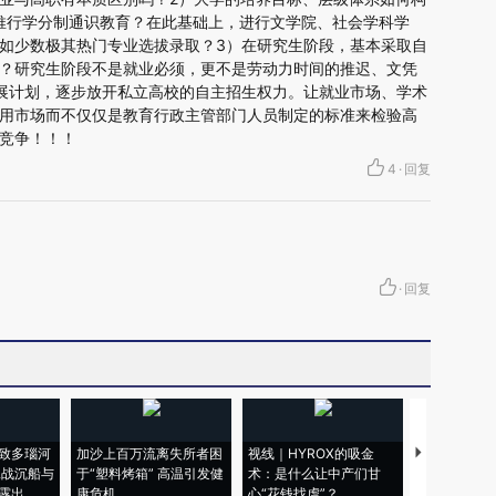
年推行学分制通识教育？在此基础上，进行文学院、社会学科学
如少数极其热门专业选拔录取？3）在研究生阶段，基本采取自
？研究生阶段不是就业必须，更不是劳动力时间的推迟、文凭
展计划，逐步放开私立高校的自主招生权力。让就业市场、学术
用市场而不仅仅是教育行政主管部门人员制定的标准来检验高
竞争！！！
4
·
回复
·
回复
致多瑙河
加沙上百万流离失所者困
视线｜HYROX的吸金
马航飞行员
二战沉船与
于“塑料烤箱” 高温引发健
术：是什么让中产们甘
粒摇头丸 尿
露出
康危机
心“花钱找虐”？
毒品