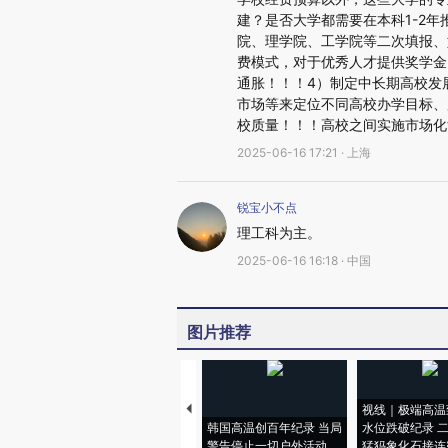
建？是否大学都需要在本科1-2
院、理学院、工学院等二次填报、
费模式，对于优秀人才提供奖学金
通胀！！！4）制定中长期高校发
市场等来定位不同高校办学目标、
校质量！！！高校之间实施市场化
2025-06-16 17:21 · 上海
锐宝小不点
理工科为主。
2025-06-16 16:18 · 中国
图片推荐
视线｜极端高温
韩国高温创百年纪录 当局
水位跌破纪录 
警告停止一切户外活动
猛犸象化石接连