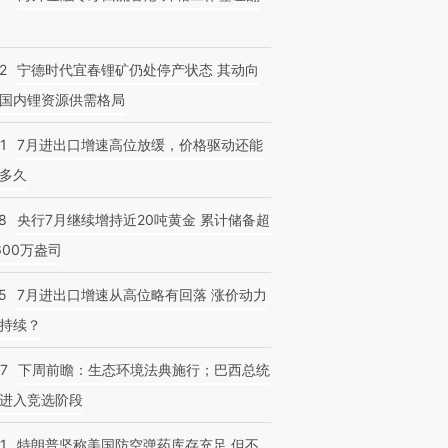
2
宁德时代宜春锂矿仍处停产状态 其动向
国内锂资源供需格局
1
7月进出口增速高位放缓，价格驱动还能
多久
8
央行7月继续增持近20吨黄金 累计储备超
600万盎司
5
7月进出口增速从高位略有回落 涨价动力
持续？
07
下周前瞻：生态环境法典施行；巴西总统
进入竞选阶段
1
特朗普坚称美国防空弹药库存充足 但不