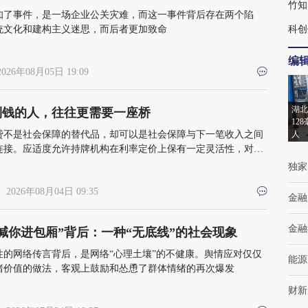
竹知
知了事件，是一场企业公关灾难，而这一事件背后存在两个陷
统文化和建构主义迷思，而后者更加致命
科创
编
2026年08月05日 19:09
湖北
到钱的人，往往更需要一座桥
12
贷不是社会保障的替代品，却可以是社会保障与下一笔收入之间
人
连接。应适度允许持牌机构在利率定价上保有一定灵活性，对更
人群进行风险定价
独家
 2026年08月04日 09:35
金融
金融
喊你进包厢”背后：一种“无底线”的社会现象
性的网络传言背后，是网络“心理土壤”的不健康。舆情应对仅仅
能源
绪价值的做法，客观上鼓励和怂恿了群体情绪的再次爆发
财新