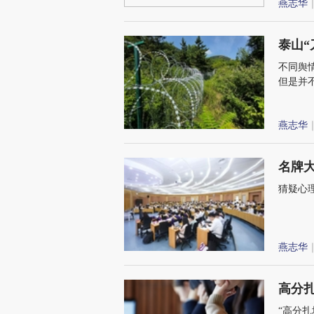
燕志华
｜
泰山
不同舆
但是并
燕志华
｜
名牌
猜疑心
燕志华
｜
高分
“高分