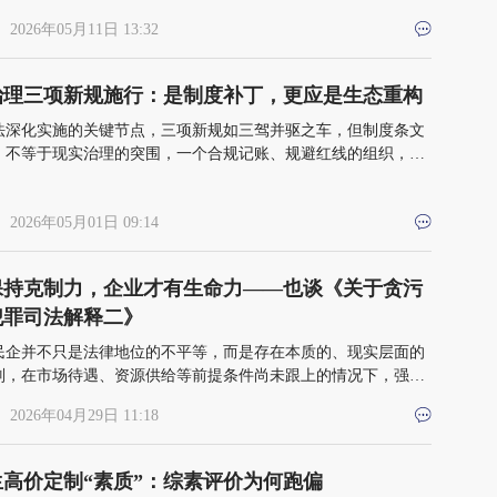
 2026年05月11日 13:32
治理三项新规施行：是制度补丁，更应是生态重构
法深化实施的关键节点，三项新规如三驾并驱之车，但制度条文
，不等于现实治理的突围，一个合规记账、规避红线的组织，未
造社会价值
 2026年05月01日 09:14
保持克制力，企业才有生命力——也谈《关于贪污
犯罪司法解释二》
民企并不只是法律地位的不平等，而是存在本质的、现实层面的
别，在市场待遇、资源供给等前提条件尚未跟上的情况下，强行
律上的处罚待遇，司法的后果可能与立法的目的相去甚远
 2026年04月29日 11:18
生高价定制“素质”：综素评价为何跑偏