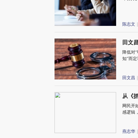
陈志文
｜
田文
降低对
知”而
田文昌
｜
从《
网民开
感逻辑
燕志华
｜