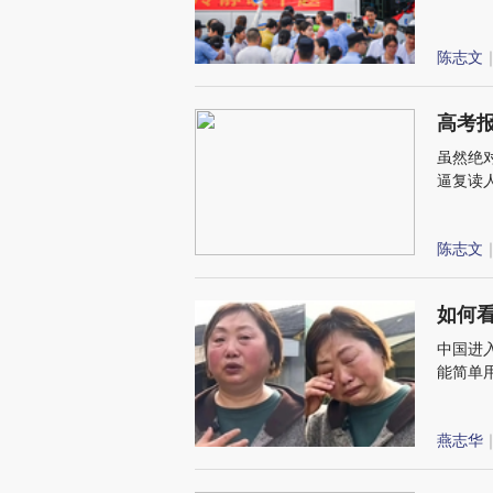
陈志文
｜
高考
虽然绝
逼复读
陈志文
｜
如何看
中国进
能简单
进入博
燕志华
｜