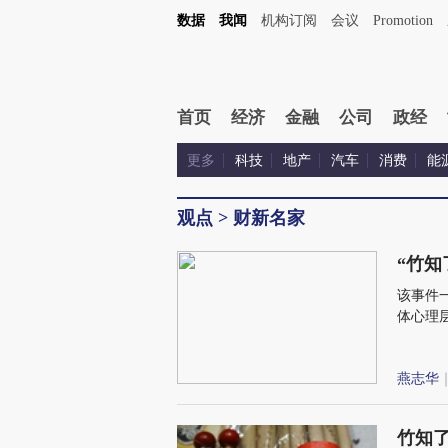
数据
我闻
机构订阅
会议
Promotion
首页
经济
金融
公司
政经
更多
科技
地产
汽车
消费
能
观点
>
财新名家
“竹知
该事件
体心理
论”。
己最痛
燕志华
｜
竹知