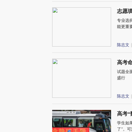
志愿
专业选
能更重
陈志文
｜
高考
试题全
盛行
陈志文
｜
高考
学生如
了”。