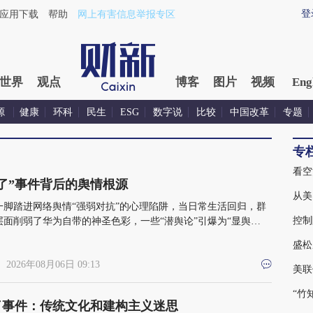
登
应用下载
帮助
网上有害信息举报专区
世界
观点
博客
图片
视频
Eng
源
健康
环科
民生
ESG
数字说
比较
中国改革
专题
专
看空
了”事件背后的舆情根源
从美
一脚踏进网络舆情“强弱对抗”的心理陷阱，当日常生活回归，群
控制
层面削弱了华为自带的神圣色彩，一些“潜舆论”引爆为“显舆
与此同时，一些公关人痛恨黑公关、灰公关，但客观上却活成了自
盛松
恨的那种人
 2026年08月06日 09:13
美联
“竹
了事件：传统文化和建构主义迷思