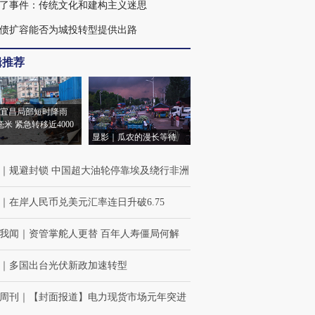
了事件：传统文化和建构主义迷思
债扩容能否为城投转型提供出路
辑推荐
宜昌局部短时降雨
8毫米 紧急转移近4000
显影｜瓜农的漫长等待
｜
规避封锁 中国超大油轮停靠埃及绕行非洲
｜
在岸人民币兑美元汇率连日升破6.75
我闻
｜
资管掌舵人更替 百年人寿僵局何解
｜
多国出台光伏新政加速转型
周刊
｜
【封面报道】电力现货市场元年突进