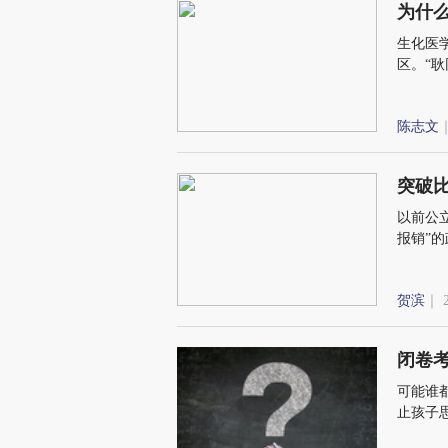
为什
生化医
区。“
陈志文
｜
突破
以前公
报销”
医保报
贺滨
｜ 
闭卷
可能谁
止孩子