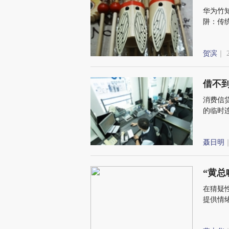
华为竹
阱：传
贺滨
｜ 
借不
消费信
的临时
广泛的
聂日明
｜
“黄总
在猜疑
提供情