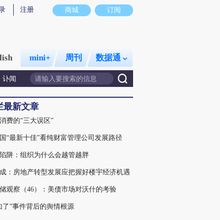
录
注册
商城
订阅
lish
mini+
周刊
数据通
讣闻
栏最新文章
消费的“三大误区”
国“最新十佳”看纯财富管理公司发展路径
陷阱：组织为什么会越管越胖
成：房地产转型发展应把握好楼宇经济机遇
储观察（46）：美债市场对沃什的考验
知了”事件背后的舆情根源