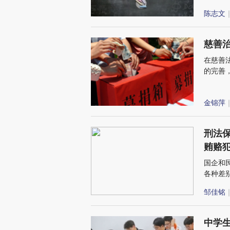
陈志文
｜
慈善
在慈善
的完善
必能创
金锦萍
｜
刑法
贿赂
国企和
各种差
拉平法
邹佳铭
｜
中学