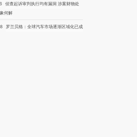
6
侦查起诉审判执行均有漏洞 涉案财物处
象何解
58
罗兰贝格：全球汽车市场逐渐区域化已成