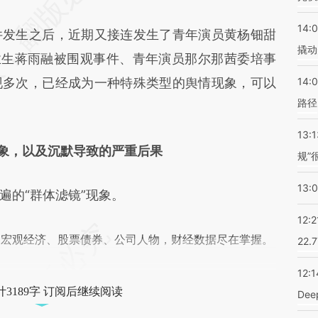
差。不代表财新观点和立场。推荐点击链接阅读原
14:
发生之后，近期又接连发生了青年演员黄杨钿甜
撬动
业生蒋雨融被围观事件、青年演员那尔那茜委培事
现多次，已经成为一种特殊类型的舆情现象，可以
14:0
路径
13:1
现象，以及沉默导致的严重后果
规”
13:
的“群体滤镜”现象。
12:2
阅宏观经济、股票债券、公司人物，财经数据尽在掌握。
22.
12:1
3189字 订阅后继续阅读
De