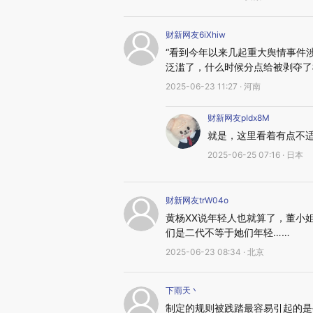
财新网友6iXhiw
“看到今年以来几起重大舆情事件
泛滥了，什么时候分点给被剥夺了
2025-06-23 11:27 · 河南
财新网友pIdx8M
就是，这里看着有点不适
2025-06-25 07:16 · 日本
财新网友trW04o
黄杨XX说年轻人也就算了，董小姐
们是二代不等于她们年轻……
2025-06-23 08:34 · 北京
下雨天丶
制定的规则被践踏最容易引起的是