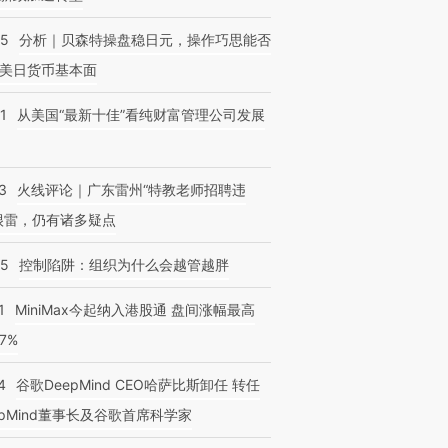
05
分析｜贝森特操盘稳日元，操作巧思能否
美日货币基本面
1
从美国“最新十佳”看纯财富管理公司发展
3
火线评论｜广东雷州“特教老师招聘违
很雷，仍有诸多疑点
05
控制陷阱：组织为什么会越管越胖
1
MiniMax今起纳入港股通 盘间涨幅最高
77%
4
谷歌DeepMind CEO哈萨比斯卸任 转任
epMind董事长及谷歌首席科学家