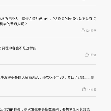
涉及的年轻人，惋惜之情油然而生。”这作者的同情心是不是有点
机会的普通人呢？
12
·
回复
 要理中客也不是这样的
·
回复
事发源头是跟人搞婚外恋，那XXX今年36，奔四了已经……她
4
·
回复
公信力的丧失，多次发生更是指数级别，要想恢复何其难也