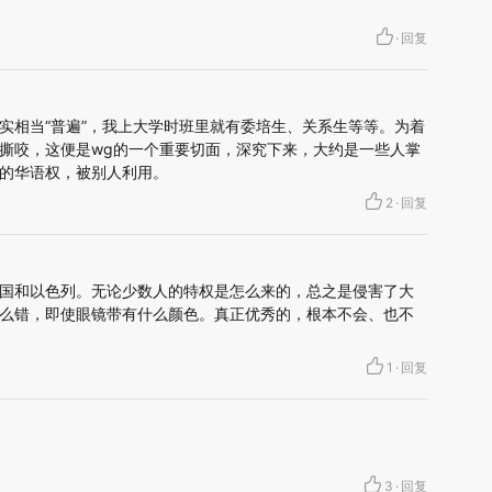
·
回复
实相当“普遍”，我上大学时班里就有委培生、关系生等等。为着
撕咬，这便是wg的一个重要切面，深究下来，大约是一些人掌
的华语权，被别人利用。
2
·
回复
国和以色列。无论少数人的特权是怎么来的，总之是侵害了大
么错，即使眼镜带有什么颜色。真正优秀的，根本不会、也不
1
·
回复
3
·
回复