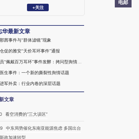
会主任、首席舆情专家。南京大学新传院
电邮
行业导师，中国社科院舆情实验室舆情委
+关注
员会委员。中国多个城市舆情顾问，多所
大学兼职教授，多家央企国企的舆情顾
问，拥有数百场舆情应对和危机管理的讲
志华最新文章
座和咨询经历。
那茜事件与“群体滤镜”现象
仓促的雅安“天价耳环事件”通报
女演员“佩戴百万耳环”事件发酵：拷问型舆情为何频发
医生事件：一个新的撕裂性舆情话题
进军外卖：行业内卷的深层话题
新文章
0
看空消费的“三大误区”
59
中东局势催化东南亚能源焦虑 多国出台
新政加速转型