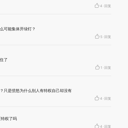
4
·
回复
么可能集体开绿灯？
5
·
回复
住了
1
·
回复
？只是愤怒为什么别人有特权自己却没有
4
·
回复
灭特权了吗
4
·
回复