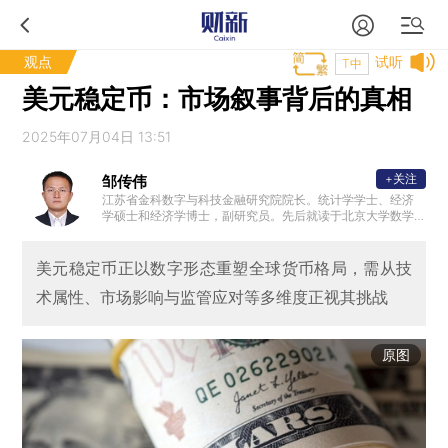
观点
试听
T中
美元稳定币：市场叙事背后的真相
2025年07月04日 13:51
+关注
邹传伟
江苏省金科数字与科技金融研究院院长。统计学学士、经济
学硕士和经济学博士，副研究员。先后就读于北京大学数学
科学学院和中国经济研究中心（现国家发展研究院）、中国
人民银行研究生部（现清华大学五道口金融学院）以及哈佛
大学肯尼迪学院梅森学者。曾供职于中央汇金公司、中国投
美元稳定币正以数字形态重塑全球货币格局，需从技
资公司、南湖金服和比特大陆。曾获首届（2014年度）孙冶
术属性、市场影响与监管应对等多维度正视其挑战
方金融创新奖。
原图