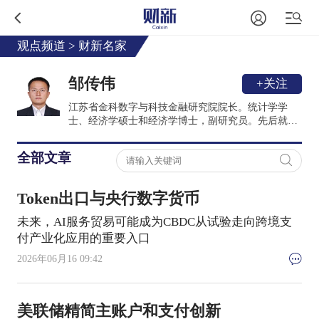
观点频道
>
财新名家
邹传伟
+关注
江苏省金科数字与科技金融研究院院长。统计学学
士、经济学硕士和经济学博士，副研究员。先后就读
于北京大学数学科学学院和中国经济研究中心（现国
家发展研究院）、中国人民银行研究生部（现清华大
全部文章
学五道口金融学院）以及哈佛大学肯尼迪学院梅森学
者。曾供职于中央汇金公司、中国投资公司、南湖金
服和比特大陆。曾获首届（2014年度）孙冶方金融创
Token出口与央行数字货币
新奖。
未来，AI服务贸易可能成为CBDC从试验走向跨境支
付产业化应用的重要入口
2026年06月16 09:42
美联储精简主账户和支付创新