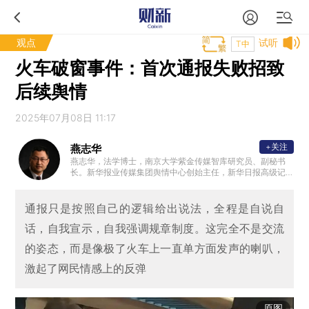
观点
试听
T中
火车破窗事件：首次通报失败招致
后续舆情
2025年07月08日 11:17
+关注
燕志华
燕志华，法学博士，南京大学紫金传媒智库研究员、副秘书
长。新华报业传媒集团舆情中心创始主任，新华日报高级记
者。江苏省公共关系协会副会长，兼学术委员会主任、首席
舆情专家。南京大学新传院行业导师，中国社科院舆情实验
室舆情委员会委员。中国多个城市舆情顾问，多所大学兼职
通报只是按照自己的逻辑给出说法，全程是自说自
教授，多家央企国企的舆情顾问，拥有数百场舆情应对和危
话，自我宣示，自我强调规章制度。这完全不是交流
机管理的讲座和咨询经历。
的姿态，而是像极了火车上一直单方面发声的喇叭，
激起了网民情感上的反弹
原图