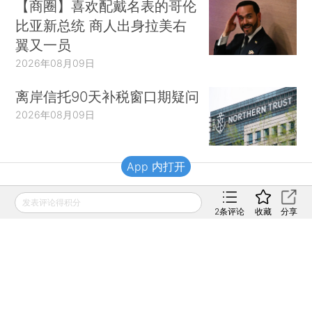
【商圈】喜欢配戴名表的哥伦
比亚新总统 商人出身拉美右
翼又一员
2026年08月09日
离岸信托90天补税窗口期疑问
2026年08月09日
App 内打开
财新移动
发表评论得积分
2
条评论
收藏
分享
财新
财新周刊
Caixin
登录
网页版
订阅电邮
|
|