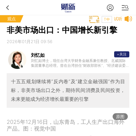
观点
试听
T中
非美市场出口：中国增长新引擎
2026年01月21日 09:56
+关注
刘忆如
刘忆如博士，现任台湾大学财务金融系兼任教授、北威国际
集团董事总经理。曾在台湾担任“财政部部长”、“经济建设委
员会主任委员”、两届“立法委员”、中信金首席顾问、美国亚
洲协会国际事务委员会委员、香港政府经济发展委员会委员
及日本大和总研全球首席经济顾问。曾任台湾大学财务金融
十五五规划继续将“反内卷”及“建立金融强国”作为目
系系主任暨研究所所长，并曾任教于纽约、澳洲等全球多所
标，非美市场出口之外，期待民间消费及民间投资，
大学；为台湾大学政治系学士、美国芝加哥大学企管硕士暨
经济学博士。
未来更能成为经济增长最重要的引擎
原图
2025年12月16日，山东青岛，工人生产出口海外
产品。图：视觉中国