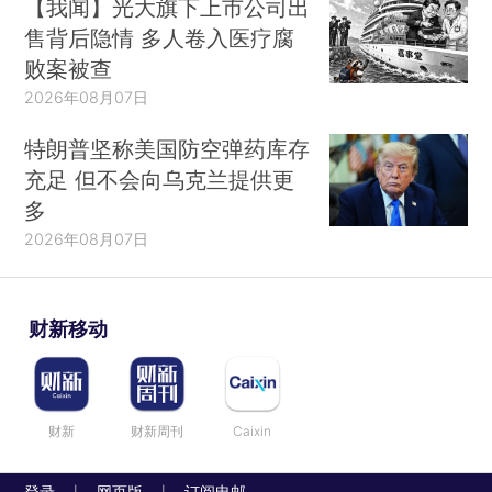
【我闻】光大旗下上市公司出
售背后隐情 多人卷入医疗腐
败案被查
2026年08月07日
特朗普坚称美国防空弹药库存
充足 但不会向乌克兰提供更
多
2026年08月07日
财新移动
财新
财新周刊
Caixin
登录
网页版
订阅电邮