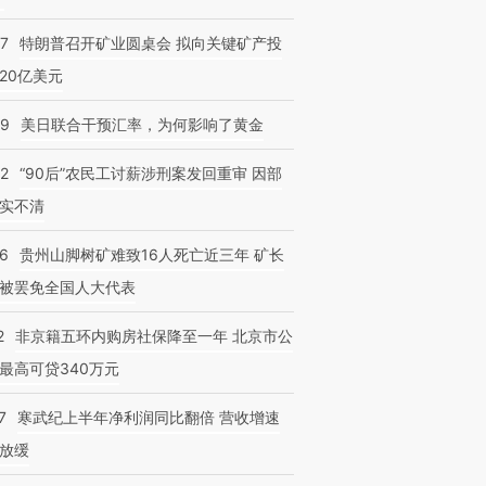
57
特朗普召开矿业圆桌会 拟向关键矿产投
20亿美元
09
美日联合干预汇率，为何影响了黄金
32
“90后”农民工讨薪涉刑案发回重审 因部
实不清
36
贵州山脚树矿难致16人死亡近三年 矿长
被罢免全国人大代表
2
非京籍五环内购房社保降至一年 北京市公
最高可贷340万元
7
寒武纪上半年净利润同比翻倍 营收增速
放缓