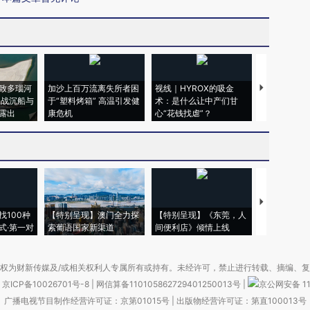
致多瑙河
加沙上百万流离失所者困
视线｜HYROX的吸金
马航飞行员
二战沉船与
于“塑料烤箱” 高温引发健
术：是什么让中产们甘
粒摇头丸 尿
露出
康危机
心“花钱找虐”？
毒品
【推广】走
找100种
【特别呈现】澳门全力探
【特别呈现】《东莞，人
会，让数智科
式·第一对
索葡语国家新渠道
间便利店》倾情上线
业
权为财新传媒及/或相关权利人专属所有或持有。未经许可，禁止进行转载、摘编、
京ICP备10026701号-8
|
网信算备110105862729401250013号
|
京公网安备 11
广播电视节目制作经营许可证：京第01015号
|
出版物经营许可证：第直100013号