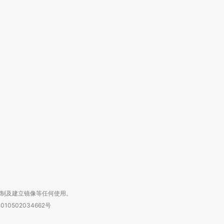
跨国走私7万
视线｜被称为“蟑螂”的印
视线｜“入侵”还是“人道危
检体内含3种
度Z世代 用街头抗争将教
机”？难民潮撕裂西班牙
秘鲁纳斯
育部长拱下台
飞地休达
13人遇难
进第四届链博
【商旅对话】华住集团
技“链”接产
【特别呈现】寻找100种
CFO：不靠规模取胜，华
【特别呈
有意思的生活方式·第三对
住三大增长引擎是什么？
有意思的
复制及建立镜像等任何使用。
010502034662号