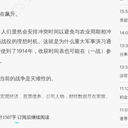
差。不代表财新观点和立场。推荐点击链接阅读原
15:
在飙升。
资超
人们显然会安排冲突时间以避免与农业周期相冲
14:
模战役的理想时机。这就是为什么重大军事演习通
13:
使到了1914年，收获时间表也可能在（一战）参
分事
。
12:
涉罪
当前的战争是灾难性的。
11:1
阅宏观经济、股票债券、公司人物，财经数据尽在掌握。
积金
11:0
1507字 订阅后继续阅读
逐季