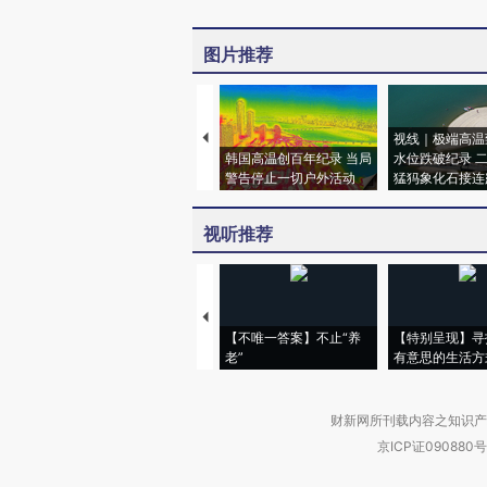
图片推荐
视线｜极端高温
韩国高温创百年纪录 当局
水位跌破纪录 
警告停止一切户外活动
猛犸象化石接连
视听推荐
【不唯一答案】不止“养
【特别呈现】寻
老”
有意思的生活方
财新网所刊载内容之知识产
京ICP证090880号