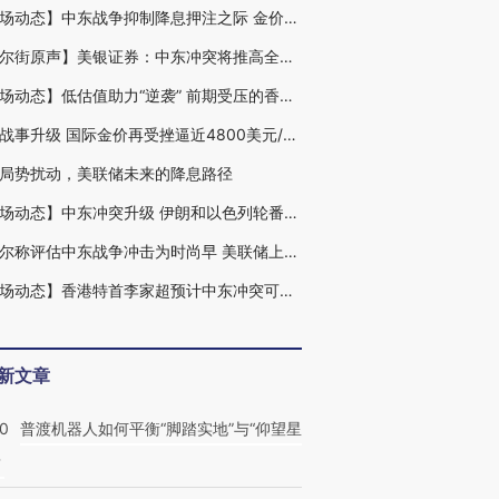
【市场动态】中东战争抑制降息押注之际 金价势创六年来最差单周表现
【华尔街原声】美银证券：中东冲突将推高全球消费品价格
【市场动态】低估值助力“逆袭” 前期受压的香港股市在中东乱局中或成资金避风港
中东战事升级 国际金价再受挫逼近4800美元/盎司
局势扰动，美联储未来的降息路径
【市场动态】中东冲突升级 伊朗和以色列轮番打击关键能源设施
鲍威尔称评估中东战争冲击为时尚早 美联储上调年末PCE预期至2.7%(含视频)
【市场动态】香港特首李家超预计中东冲突可能推动资金流入香港
新文章
00
普渡机器人如何平衡“脚踏实地”与“仰望星
？