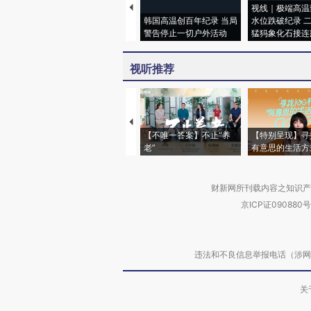
视线｜极端高温
韩国高温创百年纪录 当局
水位跌破纪录 
警告停止一切户外活动
猛犸象化石接连
视听推荐
【不唯一答案】不止“养
【特别呈现】寻
老”
有意思的生活方
财新网所刊载内容之知识产
京ICP证090880号
违法和不良信息举报电话（涉网络暴力有
关