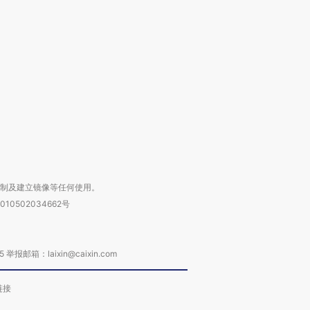
跨国走私7万
视线｜被称为“蟑螂”的印
视线｜“入侵”还是“人道危
检体内含3种
度Z世代 用街头抗争将教
机”？难民潮撕裂西班牙
秘鲁纳斯
育部长拱下台
飞地休达
13人遇难
进第四届链博
【商旅对话】华住集团
技“链”接产
【特别呈现】寻找100种
CFO：不靠规模取胜，华
【特别呈
有意思的生活方式·第三对
住三大增长引擎是什么？
有意思的
复制及建立镜像等任何使用。
010502034662号
箱：laixin@caixin.com
链接