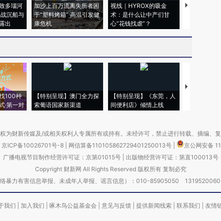
致多瑙河
加沙上百万流离失所者困
视线｜HYROX的吸金
马航飞行员
二战沉船与
于“塑料烤箱” 高温引发健
术：是什么让中产们甘
粒摇头丸 尿
露出
康危机
心“花钱找虐”？
毒品
【推广】走
找100种
【特别呈现】澳门全力探
【特别呈现】《东莞，人
会，让数智科
式·第一对
索葡语国家新渠道
间便利店》倾情上线
业
权为财新传媒及/或相关权利人专属所有或持有。未经许可，禁止进行转载、摘编、
京ICP备10026701号-8
|
网信算备110105862729401250013号
|
京公网安备 11
广播电视节目制作经营许可证：京第01015号
|
出版物经营许可证：第直100013号
Copyright 财新网 All Rights Reserved 版权所有 复制必究
害信息举报、未成年人举报、谣言信息）：010-85905050 13195200605 举报邮
于我们
|
加入我们
|
啄木鸟公益基金会
|
意见与反馈
|
提供新闻线索
|
联系我们
|
友情