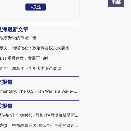
电邮
+关注
良海最新文章
战事升级的市场冲击
定力、增强信心：政治局会议六大要点
ETF规模井喷，发展正当时
而生：2025年下半年大类资产展望
文报道
Commentary: The U.S.-Iran War Is a Wake-Up Call for Asian Markets
关报道
【市场动态】宁德时代H股相对A股溢价飙至新高 中东局势推升离岸资金配置储能热情
能源内参｜中东战事升级 国际金价再受挫逼近4800美元/盎司；鞍钢集团违规增加过剩产能