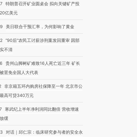
57
特朗普召开矿业圆桌会 拟向关键矿产投
20亿美元
09
美日联合干预汇率，为何影响了黄金
32
“90后”农民工讨薪涉刑案发回重审 因部
实不清
36
贵州山脚树矿难致16人死亡近三年 矿长
被罢免全国人大代表
2
非京籍五环内购房社保降至一年 北京市公
最高可贷340万元
7
寒武纪上半年净利润同比翻倍 营收增速
放缓
53
对话｜邱仁宗：临床研究参与者的安全永