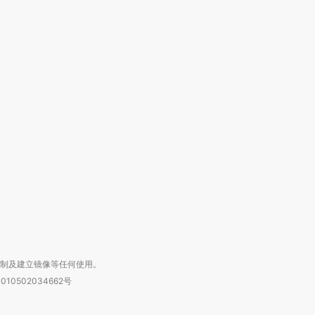
跨国走私7万
视线｜被称为“蟑螂”的印
视线｜“入侵”还是“人道危
检体内含3种
度Z世代 用街头抗争将教
机”？难民潮撕裂西班牙
秘鲁纳斯
育部长拱下台
飞地休达
13人遇难
进第四届链博
【商旅对话】华住集团
技“链”接产
【特别呈现】寻找100种
CFO：不靠规模取胜，华
【特别呈
有意思的生活方式·第三对
住三大增长引擎是什么？
有意思的
复制及建立镜像等任何使用。
010502034662号