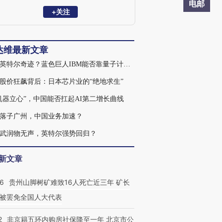
为独立撰稿人。
电邮
+关注
达维最新文章
重现英特尔奇迹？蓝色巨人IBM能否靠量子计算再度飞升
股价狂飙背后：日本芯片业的“绝地求生”
机器立心”，中国能否扛起AI第二增长曲线
落子广州，中国业务加速？
武润物无声，英特尔强势回归？
新文章
36
贵州山脚树矿难致16人死亡近三年 矿长
被罢免全国人大代表
2
非京籍五环内购房社保降至一年 北京市公