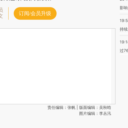
影响
员
订阅/会员升级
文
19:5
持续
19:1
过7
责任编辑：张帆 | 版面编辑：吴秋晗
图片编辑：李丛汛