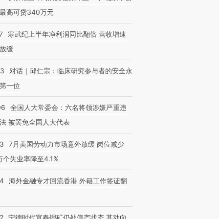
最高可贷340万元
7
寒武纪上半年净利润同比翻倍 营收增速
放缓
53
对话｜邱仁宗：临床研究参与者的安全永
第一位
06
全国人大常委会：六名将领涉嫌严重违
法 被罢免全国人大代表
43
7月美国劳动力市场意外放缓 岗位减少
3万个失业率降至4.1%
14
海外金融专才回流香港 外籍工作签证翻
2
宁德时代宜春锂矿仍处停产状态 其动向