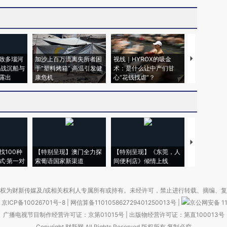
致多瑙河
加沙上百万流离失所者困
视线｜HYROX的吸金
马航飞行员
二战沉船与
于“塑料烤箱” 高温引发健
术：是什么让中产们甘
粒摇头丸 尿
露出
康危机
心“花钱找虐”？
毒品
【推广】走
找100种
【特别呈现】澳门全力探
【特别呈现】《东莞，人
会，让数智科
式·第一对
索葡语国家新渠道
间便利店》倾情上线
业
权为财新传媒及/或相关权利人专属所有或持有。未经许可，禁止进行转载、摘编、
京ICP备10026701号-8
|
网信算备110105862729401250013号
|
京公网安备 11
广播电视节目制作经营许可证：京第01015号
|
出版物经营许可证：第直100013号
Copyright 财新网 All Rights Reserved 版权所有 复制必究