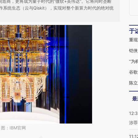
制造商，更将成为量子时代的“微软+英伟达”。它将同时垄断
系统生态（云与Qiskit），实现对整个新算力时代的绝对统
于
铠侠
“为
谷歌
陈立
最
12:
涉罪
图：IBM官网
11:1