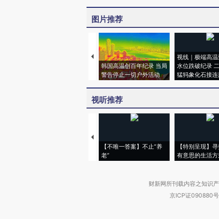
图片推荐
视线｜极端高温
韩国高温创百年纪录 当局
水位跌破纪录 
警告停止一切户外活动
猛犸象化石接连
视听推荐
【不唯一答案】不止“养
【特别呈现】寻
老”
有意思的生活方
财新网所刊载内容之知识产
京ICP证090880号