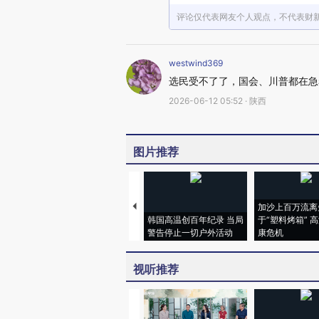
评论仅代表网友个人观点，不代表财
westwind369
选民受不了了，国会、川普都在急
2026-06-12 05:52 · 陕西
图片推荐
加沙上百万流离
韩国高温创百年纪录 当局
于“塑料烤箱” 
警告停止一切户外活动
康危机
视听推荐