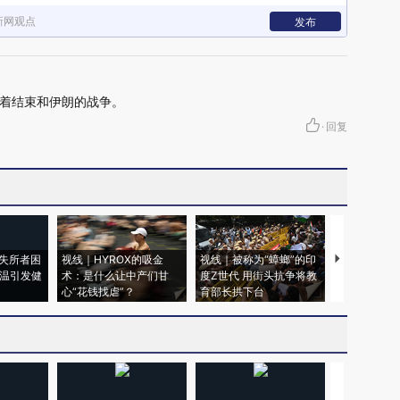
新网观点
发布
着结束和伊朗的战争。
·
回复
失所者困
视线｜HYROX的吸金
视线｜被称为“蟑螂”的印
视线｜“入侵
高温引发健
术：是什么让中产们甘
度Z世代 用街头抗争将教
机”？难民潮
心“花钱找虐”？
育部长拱下台
飞地休达