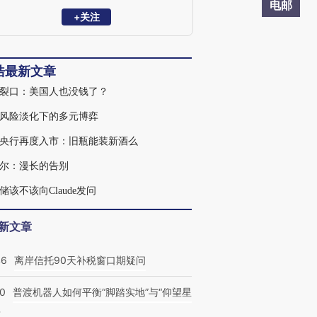
电邮
+关注
浩最新文章
裂口：美国人也没钱了？
风险淡化下的多元博弈
央行再度入市：旧瓶能装新酒么
尔：漫长的告别
储该不该向Claude发问
新文章
46
离岸信托90天补税窗口期疑问
00
普渡机器人如何平衡“脚踏实地”与“仰望星
？