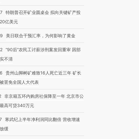
57
特朗普召开矿业圆桌会 拟向关键矿产投
20亿美元
09
美日联合干预汇率，为何影响了黄金
32
“90后”农民工讨薪涉刑案发回重审 因部
实不清
36
贵州山脚树矿难致16人死亡近三年 矿长
被罢免全国人大代表
2
非京籍五环内购房社保降至一年 北京市公
最高可贷340万元
7
寒武纪上半年净利润同比翻倍 营收增速
放缓