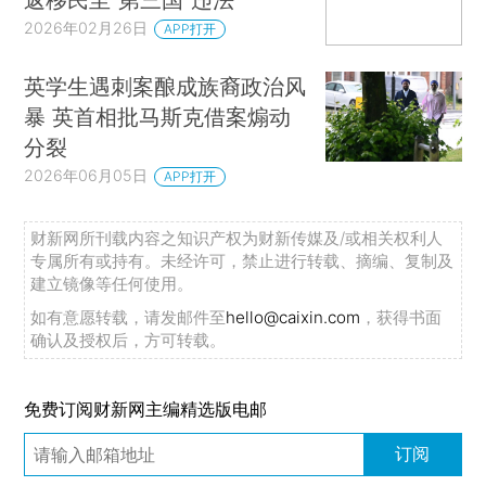
2026年02月26日
APP打开
英学生遇刺案酿成族裔政治风
暴 英首相批马斯克借案煽动
分裂
2026年06月05日
APP打开
财新网所刊载内容之知识产权为财新传媒及/或相关权利人
专属所有或持有。未经许可，禁止进行转载、摘编、复制及
建立镜像等任何使用。
如有意愿转载，请发邮件至
hello@caixin.com
，获得书面
确认及授权后，方可转载。
免费订阅财新网主编精选版电邮
订阅