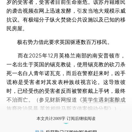
岁的受害者，受害者目前生命垂危。该苏丹籍难民
的袭击视频在网上迅速发酵，引发当地大规模示威
抗议。有极端分子纵火焚烧公共设施以及已知的移
民房屋。
极右势力借此要求英国驱逐数百万移民。
而在2025年12月英格兰南部的南安普顿市，
一名出生于英国的锡克教徒，使用锡克教的砍刀杀
死一名白人青年诺瓦克，而后在警察赶来时，凶手
谎称是受害者对其发表种族歧视言论。这导致彼
时，已经受伤的受害者反而被警察戴上手铐，最终
不治而亡。（参见财新网报道《
英学生遇刺案酿成
族裔政治风暴 英首相批马斯克借案煽动分裂
》）。
本文共计2009字 订阅后继续阅读