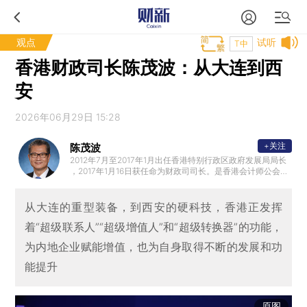
观点
试听
T中
香港财政司长陈茂波：从大连到西
安
2026年06月29日 15:28
+关注
陈茂波
2012年7月至2017年1月出任香港特别行政区政府发展局局长
，2017年1月16日获任命为财政司司长。是香港会计师公会前
任会长和英国特许公认会计师公会香港分会前任主席。加入
政府前，曾担任多项公职，包括立法会议员、法律援助服务
局主席、西九文化区管理局董事局成员、策略发展委员会非
从大连的重型装备，到西安的硬科技，香港正发挥
官方委员和香港中文大学校董会成员。
着“超级联系人”“超级增值人”和“超级转换器”的功能，
为内地企业赋能增值，也为自身取得不断的发展和功
能提升
原图