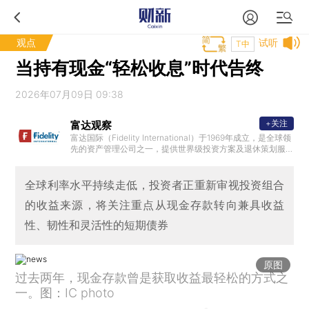
观点
试听
T中
当持有现金“轻松收息”时代告终
2026年07月09日 09:38
+关注
富达观察
富达国际（Fidelity International）于1969年成立，是全球领
先的资产管理公司之一，提供世界级投资方案及退休策划服
务，在全球25个国家和地区设有办公室。本专栏集结富达诸
多投资专才，与中国读者及投资者分享独到的市场观点。
全球利率水平持续走低，投资者正重新审视投资组合
的收益来源，将关注重点从现金存款转向兼具收益
性、韧性和灵活性的短期债券
原图
过去两年，现金存款曾是获取收益最轻松的方式之
一。图：IC photo