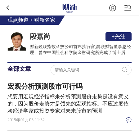
观点频道
>
财新名家
段嘉尚
+关注
财新鋭联指数科技公司首席执行官,鋭联财智董事总经
理。曾在中国社会科学院金融研究所完成了博士后研
究工作并被评为副研究员；在加入鋭联财智前, 曾担
任美商Research Affiliates资产管理公司的亚洲业务负
全部文章
责人和金融产品专家, 为机构投资者提供Smart Beta及
资产配置策略咨询。具有台湾成功大学材料工程学系
学士和企管硕士学位，于北京交通大学经管学院获得
宏观分析预测股市可行吗
博士学位。
想要用宏观经济指标来分析预测股价走势是没有意义
的，因为股价走势才是领先的宏观指标。不应过度依
赖经济学家或投资专家对未来股市的预测
2019年01月03 11:32