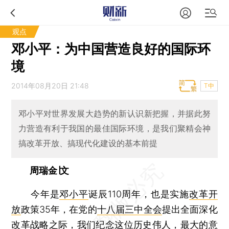
观点
邓小平：为中国营造良好的国际环
境
2014年08月20日 21:48
T中
邓小平对世界发展大趋势的新认识新把握，并据此努
力营造有利于我国的最佳国际环境，是我们聚精会神
搞改革开放、搞现代化建设的基本前提
周瑞金∣文
今年是
邓小平
诞辰110周年，也是实施
改革开
放
政策35年，在党的
十八届三中全会
提出全面深化
改革战略之际，我们纪念这位历史伟人，最大的意