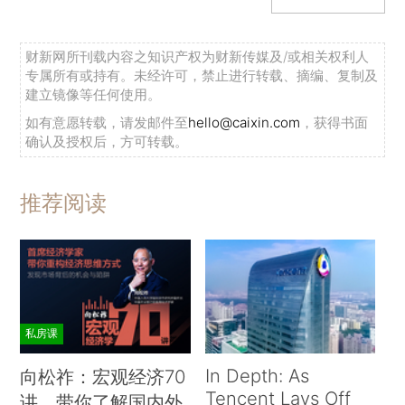
财新网所刊载内容之知识产权为财新传媒及/或相关权利人
专属所有或持有。未经许可，禁止进行转载、摘编、复制及
建立镜像等任何使用。
如有意愿转载，请发邮件至
hello@caixin.com
，获得书面
确认及授权后，方可转载。
推荐阅读
私房课
In Depth: As
向松祚：宏观经济70
Tencent Lays Off
讲，带你了解国内外