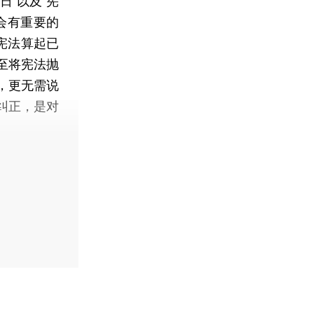
”以及“宪
会有重要的
宪法算起已
至将宪法抛
，更无需说
纠正，是对