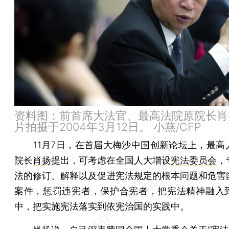
资料图：前首席大法官、最高法院原院长肖
片拍摄于2004年3月12日。 小燕/CFP
11月7日，在首届大梅沙中国创新论坛上，最高
院长
肖扬
提出，可考虑在全国人大增设
宪法委员会
，
法的修订、解释以及促进宪法规定的根本问题和危害
案件，惩罚违宪者，保护合宪者，把宪法精神融入
中，把实施宪法落实到依宪治国的实践中。