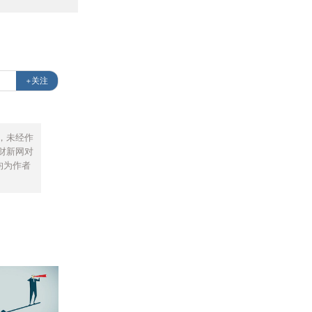
+关注
，未经作
财新网对
均为作者