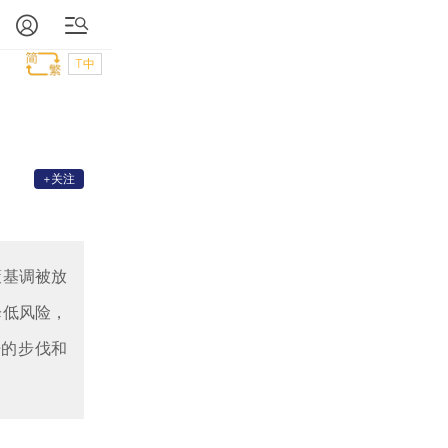
T中
+关注
策基调被放
降低风险，
杆的步伐和