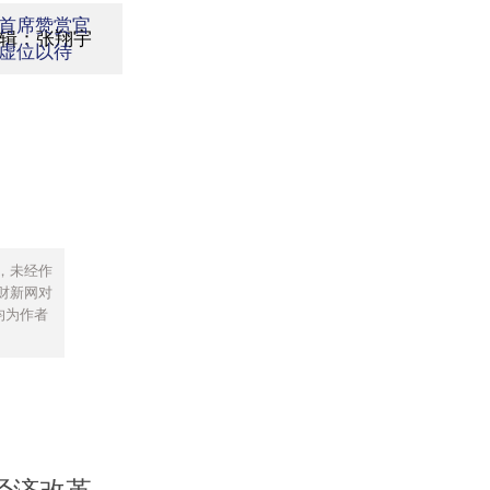
首席赞赏官
编辑：张翔宇
虚位以待
，未经作
财新网对
均为作者
经济改革