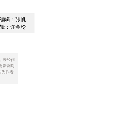
编辑：张帆
辑：许金玲
，未经作
财新网对
均为作者