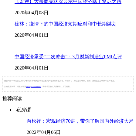
【宏观】大宗商品状况显示中国经济踏上复苏之路
2020年04月08日
徐林：疫情下的中国经济短期应对和中长期谋划
2020年04月01日
中国经济承受“二次冲击”：3月财新制造业PMI点评
2020年04月01日
财新网所刊载内容之知识产权为财新传媒及/或相关权利人专属所有或持有。未经许可，禁止进行转载、摘编、复制及建立镜像等任何使用。
如有意愿转载，请发邮件至
hello@caixin.com
，获得书面确认及授权后，方可转载。
推荐阅读
私房课
向松祚：宏观经济70讲，带你了解国内外经济大局
2022年04月06日