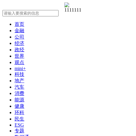
首页
金融
公司
经济
政经
世界
观点
mini+
科技
地产
汽车
消费
能源
健康
环科
民生
ESG
专题