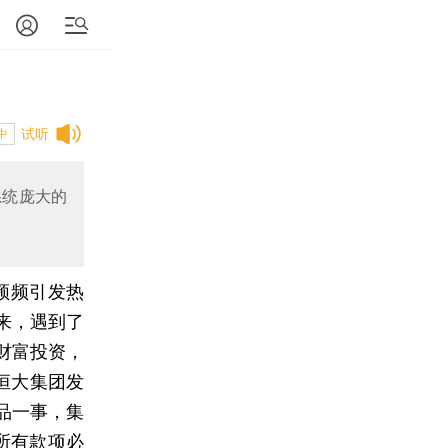
试听
中
系统庞大的
频频引发热
来，遇到了
财富投资，
恒大集团发
品一事，集
所有款项必