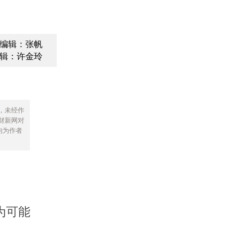
编辑：张帆
辑：许金玲
，未经作
财新网对
均为作者
为可能