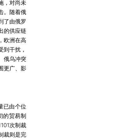
施，对尚未
击。随着俄
到了由俄罗
出的供应链
，欧洲在高
受到干扰，
。俄乌冲突
围更广、影
量已由个位
初的贸易制
01次制裁
制裁则是完