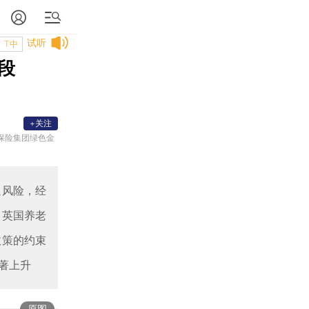
试听
T中
段
+关注
保险集团绿色金
退风险，经
。英国养老
政策的约束
著上升
原图