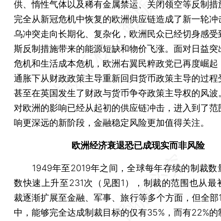
供、惰性气体以及稀有金属禁运、关闭领空等反制措
完全从新冠危机中恢复的欧洲供应链造成了新一轮冲
乌冲突走向长期化、复杂化，欧洲民众已经切身感受
斯反制措施带来的能源短缺和物价飞涨。面对日益突
危机和生活成本危机，欧洲右翼民粹政党已再度崛起
通胀下从财政政策主导重新回归货币政策主导的过程
甚至在英国发生了财政与货币争夺政策主导权的风波
对欧洲的影响已经从起初的供应链冲击，进入到了范
响更深远的新阶段，金融稳定风险更加值得关注。
欧洲经济衰退恐已成现实而非风险
1949年至2019年之间，全球每年存续的制裁数
数快速上升至231次（见图1），制裁的范围也从最
裁逐渐扩展至金融、军事、旅行等多个方面，但全部11
中，能够完全达成制裁目标的仅有35%，而有22%的