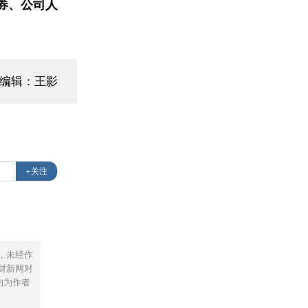
券、公司人
面编辑：王影
+关注
，未经作
财新网对
均为作者