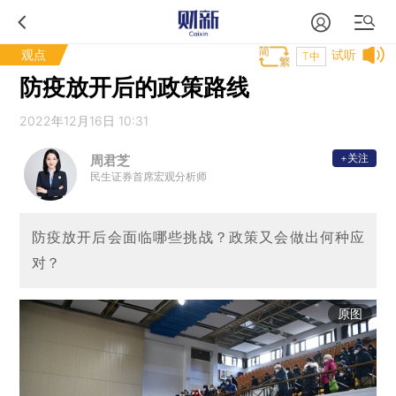
观点
试听
T中
防疫放开后的政策路线
2022年12月16日 10:31
+关注
周君芝
民生证券首席宏观分析师
防疫放开后会面临哪些挑战？政策又会做出何种应
对？
原图