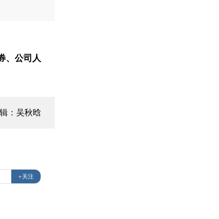
券、公司人
编辑：吴秋晗
+关注