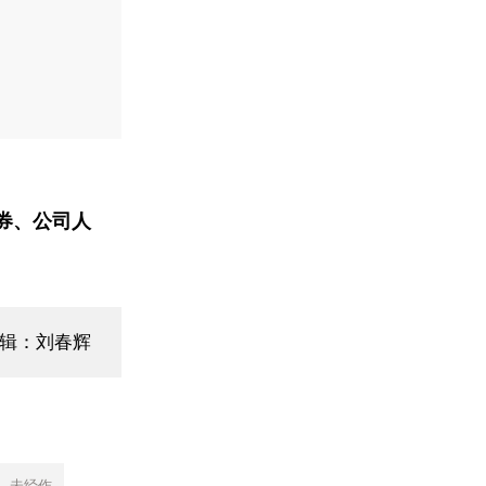
券、公司人
编辑：刘春辉
，未经作