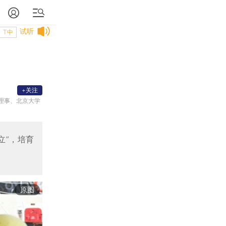
试听
T中
+关注
理事、北京大学
立”，培育
原图