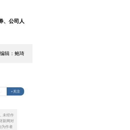
券、公司人
面编辑：鲍琦
业
+关注
，未经作
财新网对
均为作者