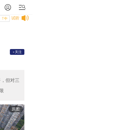
试听
T中
+关注
好，但对三
限
原图