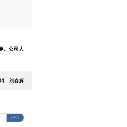
券、公司人
编辑：刘春辉
+关注