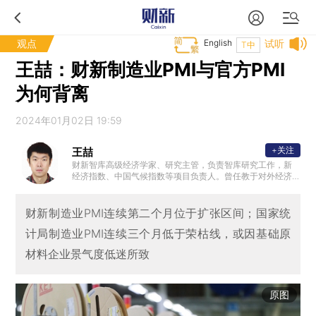
观点
English
试听
T中
王喆：财新制造业PMI与官方PMI
为何背离
2024年01月02日 19:59
+关注
王喆
财新智库高级经济学家、研究主管，负责智库研究工作，新
经济指数、中国气候指数等项目负责人。曾任教于对外经济
贸易大学，教学和研究方向包括数理经济学、发展经济学、
制度经济学，是动态随机一般均衡（DSGE）模型理论和实证
专家。清华大学经济学学士，美国亚利桑那州立大学经济学
财新制造业PMI连续第二个月位于扩张区间；国家统
博士。
计局制造业PMI连续三个月低于荣枯线，或因基础原
材料企业景气度低迷所致
原图