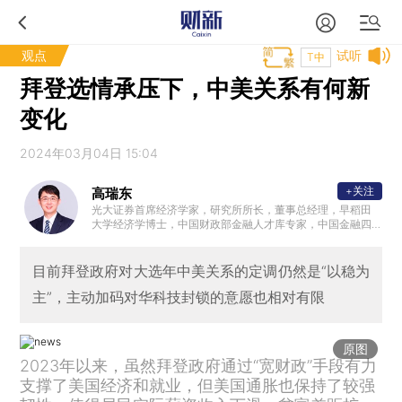
观点
试听
T中
拜登选情承压下，中美关系有何新
变化
2024年03月04日 15:04
+关注
高瑞东
光大证券首席经济学家，研究所所长，董事总经理，早稻田
大学经济学博士，中国财政部金融人才库专家，中国金融四
十人青年论坛会员，中国证券业协会首席经济学家委员会委
员。曾任职于中国财政部中美经济对话领导小组办公室、OE
CD经济部、早稻田大学政治经济学院，专注全球和中国宏观
目前拜登政府对大选年中美关系的定调仍然是“以稳为
经济与金融市场研究。2023年10月参加国务院总理主持召开
主”，主动加码对华科技封锁的意愿也相对有限
的经济形势专家和企业家座谈会，就经济工作建言献策。
原图
2023年以来，虽然拜登政府通过“宽财政”手段有力
支撑了美国经济和就业，但美国通胀也保持了较强