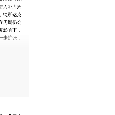
进入补库周
，纳斯达克
存周期仍会
度影响下，
一步扩张，