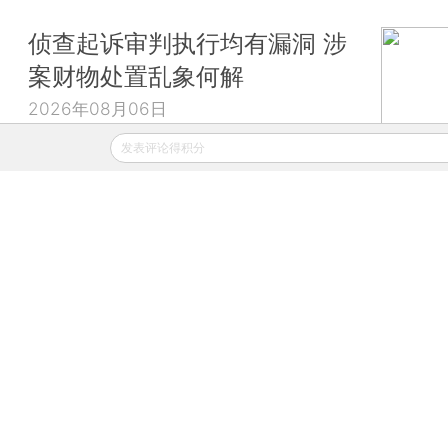
侦查起诉审判执行均有漏洞 涉
案财物处置乱象何解
2026年08月06日
发表评论得积分
财新移动
财新
财新周刊
Caixin
登录
网页版
订阅电邮
|
|
Copyright 财新网 All Rights Reserved