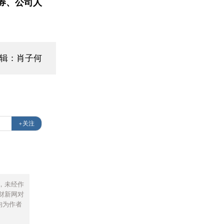
券、公司人
编辑：肖子何
+关注
，未经作
财新网对
均为作者