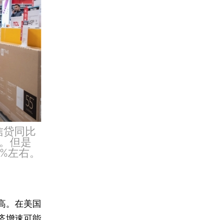
信贷同比
。但是
3%左右。
高。在美国
济增速可能