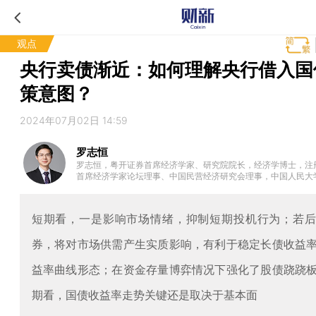
观点
央行卖债渐近：如何理解央行借入国
策意图？
2024年07月02日 14:59
罗志恒
罗志恒，粤开证券首席经济学家、研究院院长，经济学博士，注
首席经济学家论坛理事、中国民营经济研究会理事，中国人民大
职研究员，清华大学金融安全研究中心兼职研究员，曾获新财富
析师。2023年7月受邀参加总理主持的经济形势专家座谈会并
方向：宏观经济、财政理论与政策。
短期看，一是影响市场情绪，抑制短期投机行为；若
券，将对市场供需产生实质影响，有利于稳定长债收益
益率曲线形态；在资金存量博弈情况下强化了股债跷跷
期看，国债收益率走势关键还是取决于基本面