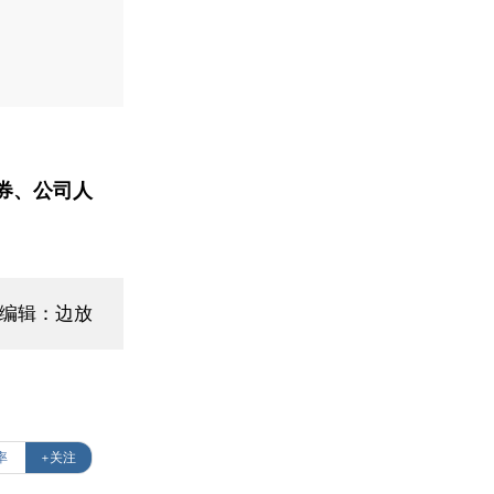
券、公司人
面编辑：边放
率
+关注