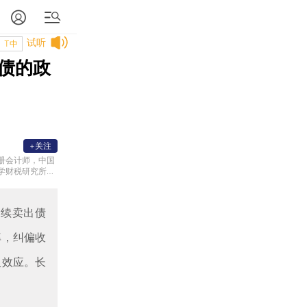
试听
T中
债的政
+关注
册会计师，中国
学财税研究所兼
宏观经济最佳分
做发言。主要研究
后续卖出债
率，纠偏收
板效应。长