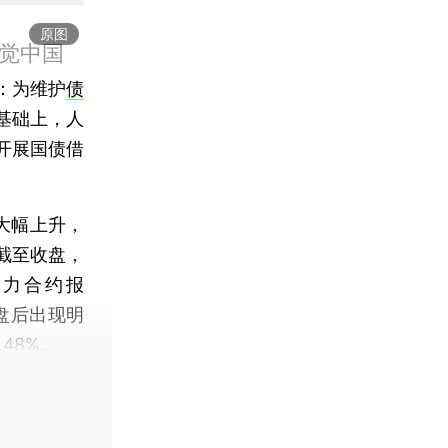
原图
觉中国
：为维护
债
基础上，人
开展国债借
大幅上升，
，截至收盘，
期主力合约报
午盘后出现明
.48%。