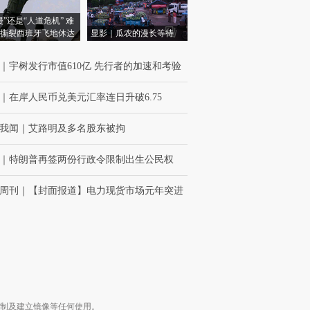
侵”还是“人道危机” 难
撕裂西班牙飞地休达
显影｜瓜农的漫长等待
｜
宇树发行市值610亿 先行者的加速和考验
｜
在岸人民币兑美元汇率连日升破6.75
我闻
｜
艾路明及多名股东被拘
｜
特朗普再签两份行政令限制出生公民权
周刊
｜
【封面报道】电力现货市场元年突进
复制及建立镜像等任何使用。