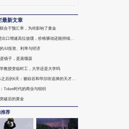
究，专注于中央与地方公共政策的研究与
制定，致力于提供专业、切实的政策设计
与评估，为政策体系不断完善提供理论与
实证支持。公共政策研究中心主任为社科
栏最新文章
院经济所副所长朱恒鹏。
联合干预汇率，为何影响了黄金
7月进出口增速高位放缓，价格驱动还能持续多久
的AI投资、利率与经济
不是镜子，是蒸馏器
学教授变临时工，大学还是大学吗
439%之后的6天：被硅谷和华尔街追捧的天才，为何走入杠杆误区
：Token时代的商业与组织
突破后的黄金
辑推荐