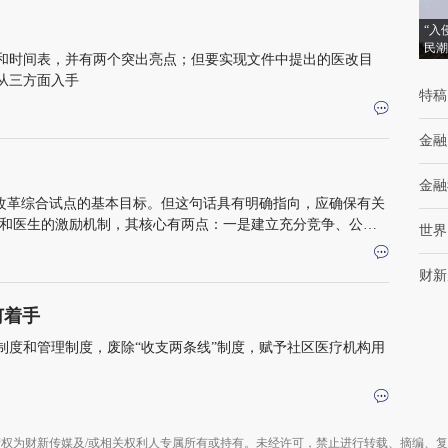
“入
民潮
和时间表，并有两个突出亮点；但要实现文件中提出的医改目
从三方面入手
特稿
金融
金融
院改革综合试点的基本目标。但这句话具有明确指向，应确保有关
院和医生的激励机制，其核心有两点：一是建立充分竞争、公平
世界
方式
财新
何着手
制度和管理制度，废除“收支两条线”制度，赋予社区医疗机构用
权为财新传媒及/或相关权利人专属所有或持有。未经许可，禁止进行转载、摘编、