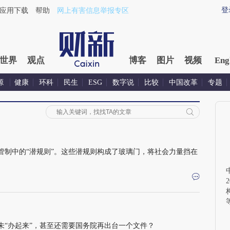
登
应用下载
帮助
网上有害信息举报专区
世界
观点
博客
图片
视频
Eng
源
健康
环科
民生
ESG
数字说
比较
中国改革
专题
管制中的“潜规则”。这些潜规则构成了玻璃门，将社会力量挡在
未“办起来”，甚至还需要国务院再出台一个文件？