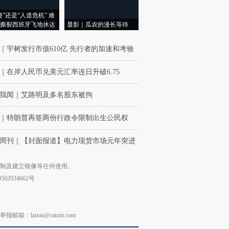
侵”还是“人道危机” 难
撕裂西班牙飞地休达
显影｜瓜农的漫长等待
｜
宇树发行市值610亿 先行者的加速和考验
｜
在岸人民币兑美元汇率连日升破6.75
我闻
｜
艾路明及多名股东被拘
｜
特朗普再签两份行政令限制出生公民权
周刊
｜
【封面报道】电力现货市场元年突进
复制及建立镜像等任何使用。
02034662号
laixin@caixin.com