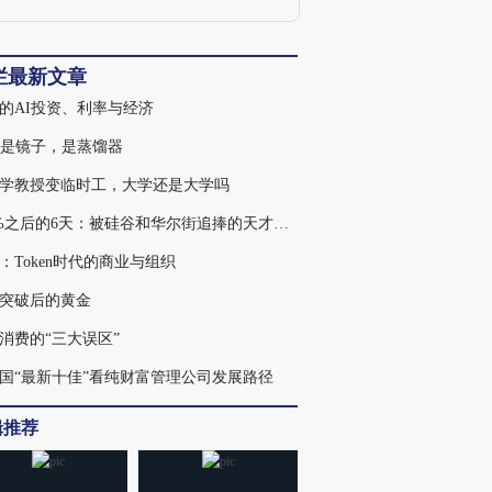
士生导师，江西警察学院法律系教授，北
京市律师协会军事法律事务委员会委员，
北京市军事法学研究会特约理事。学术兴
趣与专长：军事法、刑法解释的理论与实
栏最新文章
践；美国军事法；文武关系的制度与学
的AI投资、利率与经济
说。
不是镜子，是蒸馏器
学教授变临时工，大学还是大学吗
439%之后的6天：被硅谷和华尔街追捧的天才，为何走入杠杆误区
：Token时代的商业与组织
突破后的黄金
消费的“三大误区”
国“最新十佳”看纯财富管理公司发展路径
辑推荐