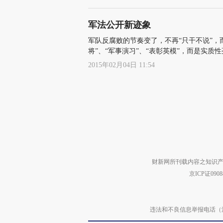
军法公开新迹象
军队反腐败的节奏变了，不再“只干不说”，
将”、“军事演习”、“表彰英模”，而是实质
2015年02月04日 11:54
财新网所刊载内容之知识产
京ICP证090
违法和不良信息举报电话（涉网络暴