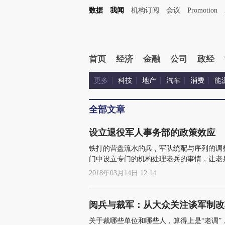
数据
我闻
机构订阅
会议
Promotion
首页
经济
金融
公司
政经
更多
科技
地产
汽车
消费
能
全部文章
设立退役军人事务部的政策效应
铁打的营盘流水的兵，军队统配与序列的调
门中设立专门的机构处理老兵的事情，让老
2018年03月14日 12:14
阅兵与裁军：从大众关注谈军制改
关于裁哪些单位和哪些人，算得上是“老调