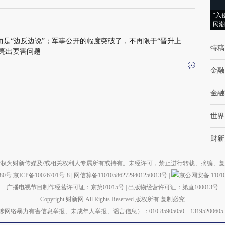
“入
民潮
而是“边反边说”；军事公开的幅度突破了，不再限于“晋升上
特稿
性亮出要害问题
金融
金融
世界
财新
权为财新传媒及/或相关权利人专属所有或持有。未经许可，禁止进行转载、摘编、
880号
京ICP备10026701号-8
|
网信算备110105862729401250013号
|
京公网安备 110105
广播电视节目制作经营许可证：京第01015号
|
出版物经营许可证：第直100013号
Copyright 财新网 All Rights Reserved 版权所有 复制必究
力有害信息举报、未成年人举报、谣言信息）：010-85905050 13195200605 举报邮箱：