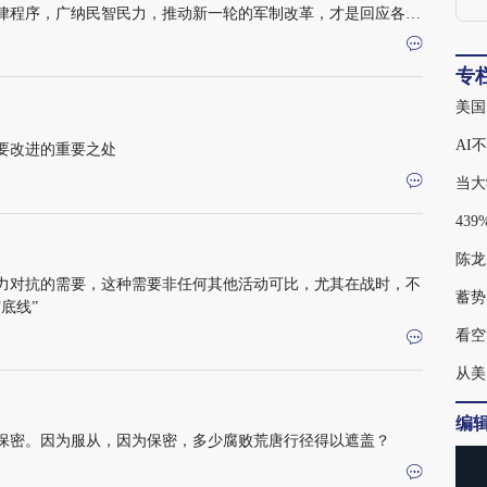
律程序，广纳民智民力，推动新一轮的军制改革，才是回应各种
专
美国
AI
要改进的重要之处
当大
陈龙
力对抗的需要，这种需要非任何其他活动可比，尤其在战时，不
蓄势
底线”
看空
从美
编
保密。因为服从，因为保密，多少腐败荒唐行径得以遮盖？