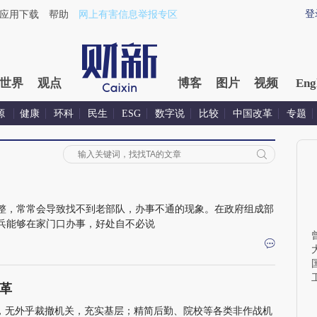
登
应用下载
帮助
网上有害信息举报专区
世界
观点
博客
图片
视频
Eng
源
健康
环科
民生
ESG
数字说
比较
中国改革
专题
整，常常会导致找不到老部队，办事不通的现象。在政府组成部
兵能够在家门口办事，好处自不必说
革
”，无外乎裁撤机关，充实基层；精简后勤、院校等各类非作战机