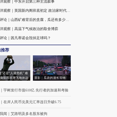
洋观察｜中东开启第三种主流叙事
大西洋观察｜英国新内阁班底初定 政治家时代困境犹存
火线评论｜山西矿难背后的贪腐，瓜还有多少、蔓还有多长？
洋观察｜高温下气候政治的取舍博弈
评论｜因凡蒂诺会毁掉足球吗？
辑推荐
侵”还是“人道危机” 难
撕裂西班牙飞地休达
显影｜瓜农的漫长等待
｜
宇树发行市值610亿 先行者的加速和考验
｜
在岸人民币兑美元汇率连日升破6.75
我闻
｜
艾路明及多名股东被拘