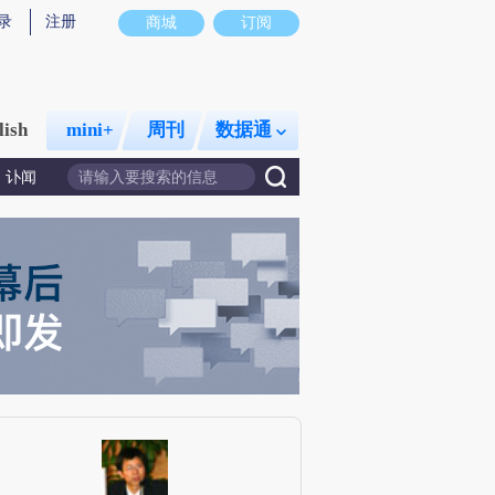
录
注册
商城
订阅
lish
mini+
周刊
数据通
讣闻