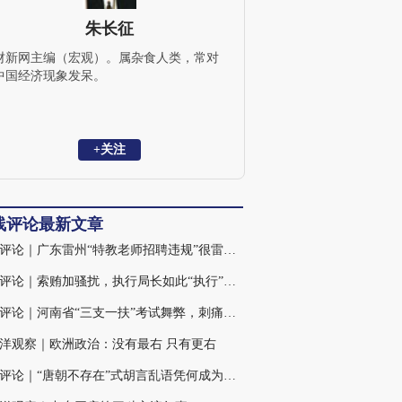
朱长征
财新网主编（宏观）。属杂食人类，常对
中国经济现象发呆。
+关注
线评论最新文章
火线评论｜广东雷州“特教老师招聘违规”很雷，仍有诸多疑点
火线评论｜索贿加骚扰，执行局长如此“执行”背后的三重扭曲
火线评论｜河南省“三支一扶”考试舞弊，刺痛社会敏感神经(含视频)
洋观察｜欧洲政治：没有最右 只有更右
火线评论｜“唐朝不存在”式胡言乱语凭何成为热点