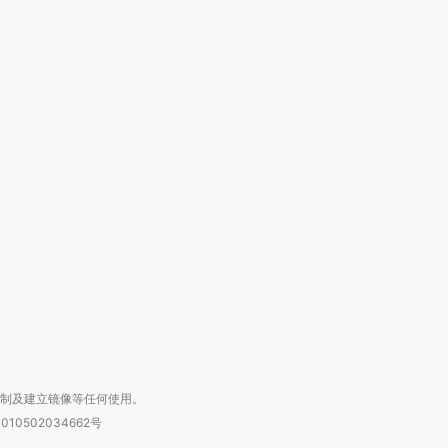
跨国走私7万
视线｜被称为“蟑螂”的印
视线｜“入侵”还是“人道危
检体内含3种
度Z世代 用街头抗争将教
机”？难民潮撕裂西班牙
秘鲁纳斯
育部长拱下台
飞地休达
13人遇难
进第四届链博
【商旅对话】华住集团
技“链”接产
【特别呈现】寻找100种
CFO：不靠规模取胜，华
【特别呈
有意思的生活方式·第三对
住三大增长引擎是什么？
有意思的
复制及建立镜像等任何使用。
010502034662号