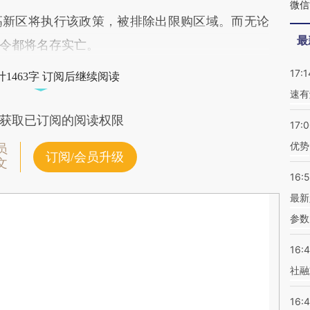
微信
新区将执行该政策，被排除出限购区域。而无论
最
令都将名存实亡。
17:1
1463字 订阅后继续阅读
速有
获取已订阅的阅读权限
17:
优势
员
订阅/会员升级
文
16:
最新
参数
16:
社融
16: