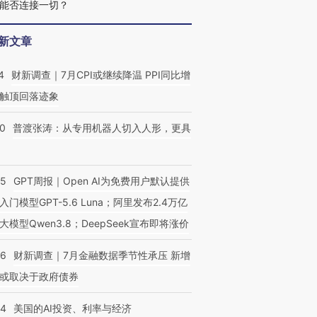
能否连接一切？
新文章
4
财新调查｜7月CPI或继续降温 PPI同比增
触顶回落迹象
00
普渡张涛：从专用机器人切入人形，更具
55
GPT周报｜Open AI为免费用户默认提供
入门模型GPT-5.6 Luna；阿里发布2.4万亿
大模型Qwen3.8；DeepSeek宣布即将涨价
46
财新调查｜7月金融数据季节性承压 新增
或取决于政府债券
44
美国的AI投资、利率与经济