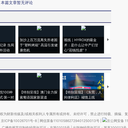
本篇文章暂无评论
加沙上百万流离失所者困
视线｜HYROX的吸金
马航飞行员
纪录 当局
于“塑料烤箱” 高温引发健
术：是什么让中产们甘
粒摇头丸 尿
外活动
康危机
心“花钱找虐”？
毒品
【推广】走
找100种
【特别呈现】澳门全力探
【特别呈现】《东莞，人
会，让数智科
式·第一对
索葡语国家新渠道
间便利店》倾情上线
业
权为财新传媒及/或相关权利人专属所有或持有。未经许可，禁止进行转载、摘编、
京ICP备10026701号-8
|
网信算备110105862729401250013号
|
京公网安备 11
广播电视节目制作经营许可证：京第01015号
|
出版物经营许可证：第直100013号