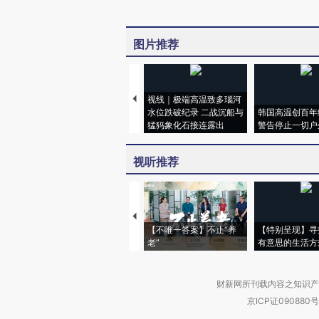
图片推荐
视线｜极端高温致多瑙河
水位跌破纪录 二战沉船与
韩国高温创百年
猛犸象化石接连露出
警告停止一切户
视听推荐
【不唯一答案】不止“养
【特别呈现】寻
老”
有意思的生活方
财新网所刊载内容之知识产
京ICP证090880号