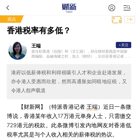
观点
T中
香港税率有多低？
+关注
王端
曾任职香港《信报》和《文汇报》，担任财经新闻及中国新
闻编辑。金融海啸之时，加入《财经》，出任驻香港记者，
后“过档”财新。立志成为知性、有深度、兼具娱记精神（敏锐
的洞察力）的金融女记者。
港府以低薪俸税和利得税吸引人才和企业赴港发展，
亦令港人受惠而欣慰，然而高通胀如同暗地征税，又
令港人怨声载道
【财新网】（特派香港记者
王端
）
近日一条微
博说，香港某年收入17万港元单身人士，只需缴交
729港元的税款。此条微博引发内地网友对香港低
税率尤其是与个人收入相关的薪俸税的热议。