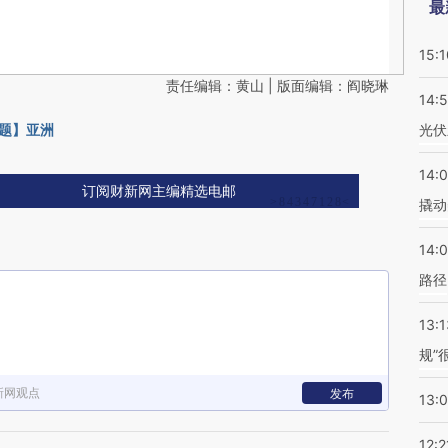
最
15:1
责任编辑：黄山 | 版面编辑：阎晓琳
14:
题】亚洲
光伏
14:
订阅财新网主编精选电邮
撬动
14:0
路径
13:1
规”
新网观点
发布
13:
12:2