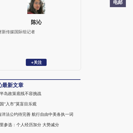
电邮
陈沁
财新传媒国际组记者
+关注
沁最新文章
半岛政策底线不容挑战
国“入市”莫盲目乐观
海洋法公约待完善 航行自由中美各执一词
里参选：个人经历加分 大势减分