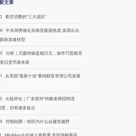
新文章
0
看空消费的“三大误区”
59
中东局势催化东南亚能源焦虑 多国出台
新政加速转型
05
分析｜贝森特操盘稳日元，操作巧思能否
美日货币基本面
1
从美国“最新十佳”看纯财富管理公司发展
3
火线评论｜广东雷州“特教老师招聘违
很雷，仍有诸多疑点
05
控制陷阱：组织为什么会越管越胖
1
MiniMax今起纳入港股通 盘间涨幅最高