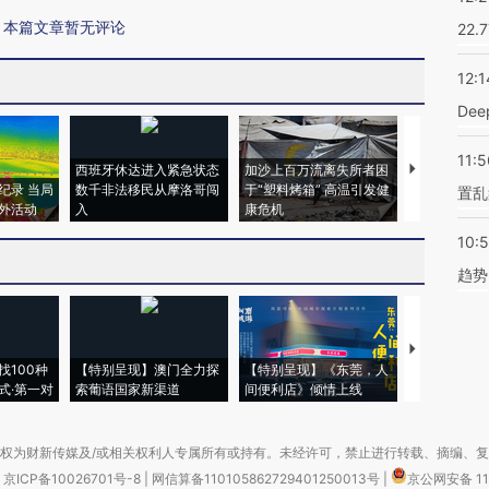
本篇文章暂无评论
22.
12:1
De
11:5
西班牙休达进入紧急状态
加沙上百万流离失所者困
马航飞行员
纪录 当局
数千非法移民从摩洛哥闯
于“塑料烤箱” 高温引发健
粒摇头丸 尿
置乱
外活动
入
康危机
毒品
10:
趋势
【推广】走
找100种
【特别呈现】澳门全力探
【特别呈现】《东莞，人
会，让数智科
式·第一对
索葡语国家新渠道
间便利店》倾情上线
业
权为财新传媒及/或相关权利人专属所有或持有。未经许可，禁止进行转载、摘编、
京ICP备10026701号-8
|
网信算备110105862729401250013号
|
京公网安备 11