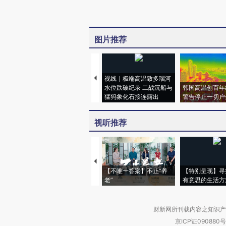
图片推荐
视线｜极端高温致多瑙河
水位跌破纪录 二战沉船与
韩国高温创百年
猛犸象化石接连露出
警告停止一切户
视听推荐
【不唯一答案】不止“养
【特别呈现】寻
老”
有意思的生活方
财新网所刊载内容之知识产
京ICP证090880号