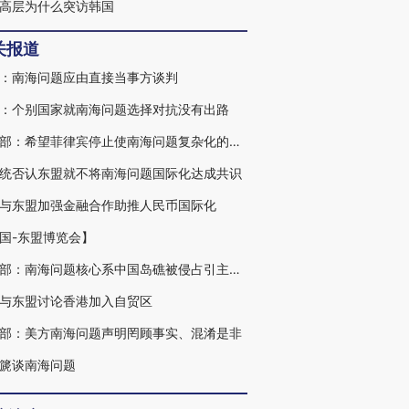
高层为什么突访韩国
关报道
：南海问题应由直接当事方谈判
：个别国家就南海问题选择对抗没有出路
外交部：希望菲律宾停止使南海问题复杂化的言行
统否认东盟就不将南海问题国际化达成共识
与东盟加强金融合作助推人民币国际化
国-东盟博览会】
总统：东盟国家是中国与东盟外国家之间的桥梁
外交部：南海问题核心系中国岛礁被侵占引主权争议
与东盟讨论香港加入自贸区
部：美方南海问题声明罔顾事实、混淆是非
篪谈南海问题