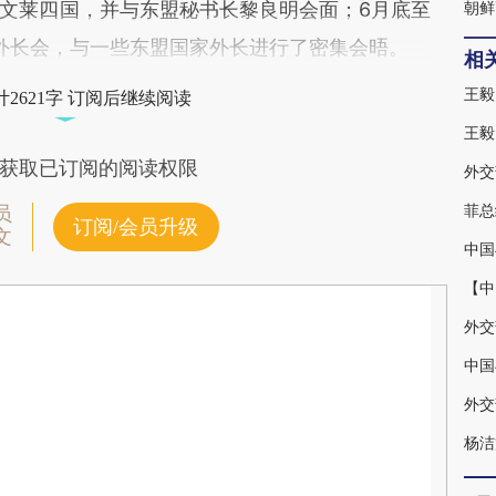
文莱四国，并与东盟秘书长黎良明会面；6月底至
朝鲜
外长会，与一些东盟国家外长进行了密集会晤。
相
王毅
2621字 订阅后继续阅读
王毅
获取已订阅的阅读权限
菲总
员
订阅/会员升级
文
中国
【中
缅甸
中国
外交
杨洁