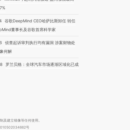
77%
4
谷歌DeepMind CEO哈萨比斯卸任 转任
epMind董事长及谷歌首席科学家
6
侦查起诉审判执行均有漏洞 涉案财物处
跨国走私7万
视线｜HYROX的吸金
视线｜被
检体内含3种
术：是什么让中产们甘
泽连斯基密集出访美英 索
度Z世代
象何解
心“花钱找虐”？
要防空导弹“救急”
育部长拱
58
罗兰贝格：全球汽车市场逐渐区域化已成
进第四届链博
【商旅对话】华住集团
技“链”接产
【特别呈现】寻找100种
CFO：不靠规模取胜，华
【特别呈
有意思的生活方式·第三对
住三大增长引擎是什么？
有意思的
复制及建立镜像等任何使用。
010502034662号